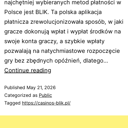
najchętniej wybieranych metod płatności w
Polsce jest BLIK. Ta polska aplikacja
płatnicza zrewolucjonizowała sposób, w jaki
gracze dokonują wpłat i wypłat środków na
swoje konta graczy, a szybkie wpłaty
pozwalają na natychmiastowe rozpoczęcie
gry bez zbędnych opóźnień, dlatego…
Continue reading
Published
May 21, 2026
Categorized as
Public
Tagged
https://casinos-blik.pl/