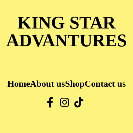
KING STAR
ADVANTURES
Home
About us
Shop
Contact us