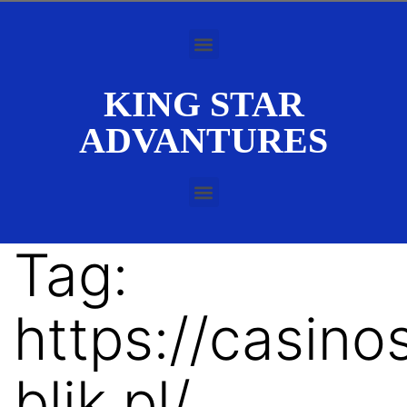
KING STAR
ADVANTURES
Tag:
https://casino
blik.pl/