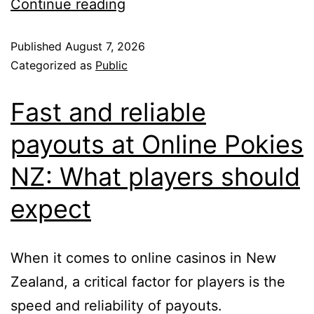
Continue reading
Published
August 7, 2026
Categorized as
Public
Fast and reliable
payouts at Online Pokies
NZ: What players should
expect
When it comes to online casinos in New
Zealand, a critical factor for players is the
speed and reliability of payouts.