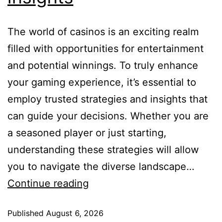
The world of casinos is an exciting realm
filled with opportunities for entertainment
and potential winnings. To truly enhance
your gaming experience, it’s essential to
employ trusted strategies and insights that
can guide your decisions. Whether you are
a seasoned player or just starting,
understanding these strategies will allow
you to navigate the diverse landscape…
Continue reading
Published
August 6, 2026