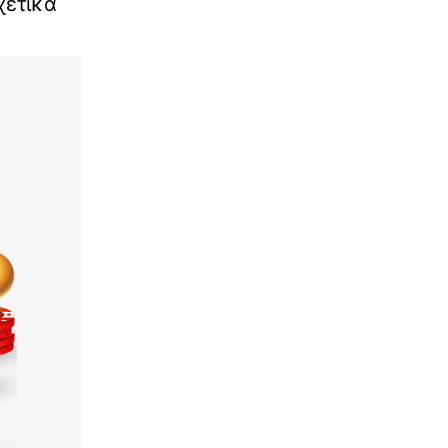
χετικά