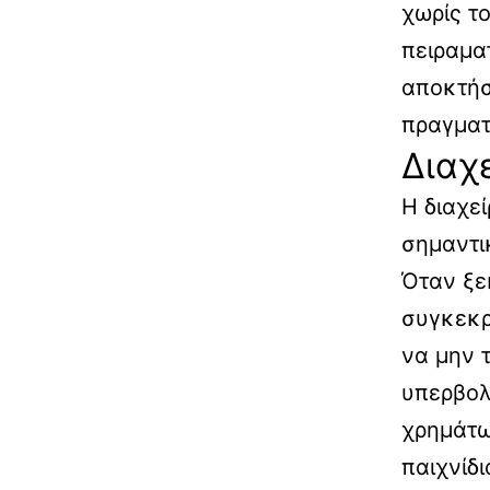
χωρίς τ
πειραματ
αποκτήσ
πραγματ
Διαχ
Η διαχε
σημαντικ
Όταν ξεκ
συγκεκρ
να μην 
υπερβολ
χρημάτω
παιχνίδι