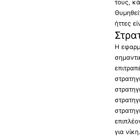
τους, κ
Θυμηθείτ
ήττες εί
Στρατ
Η εφαρμ
σημαντι
επιτραπ
στρατηγ
στρατηγι
στρατηγ
στρατηγ
επιπλέο
για νίκη