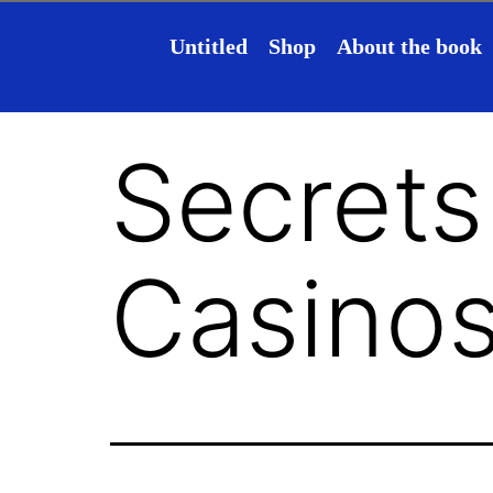
Untitled
Shop
About the book
Secrets
Casinos