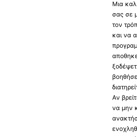
Μια καλ
σας σε 
τον τρό
και να 
προγραμ
αποθηκε
ξοδέψετ
βοηθήσε
διατηρε
Αν βρείτ
να μην 
ανακτήσ
ενοχληθ