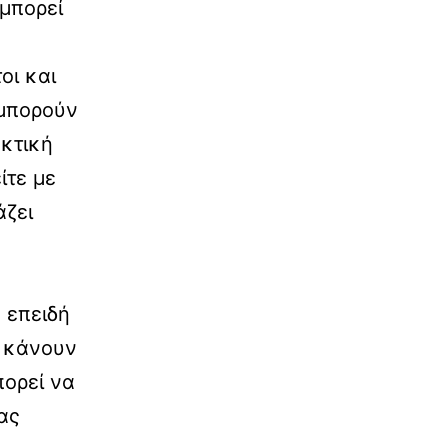
μπορεί
οι και
 μπορούν
κτική
ίτε με
άζει
 επειδή
ι κάνουν
πορεί να
ας