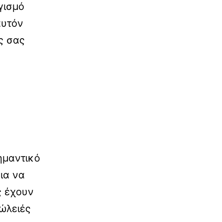
γισμό
αυτόν
ς σας
σημαντικό
ια να
ς έχουν
ώλειές