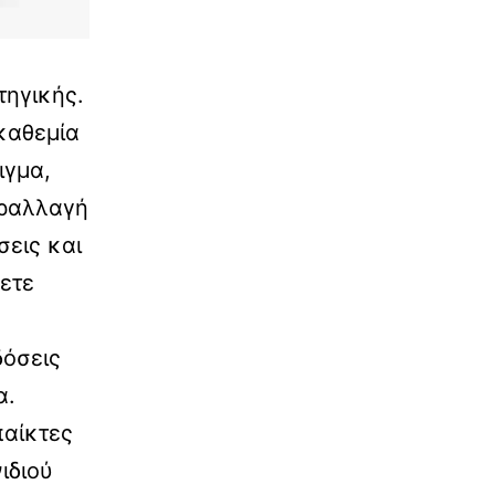
τηγικής.
 καθεμία
ιγμα,
αραλλαγή
σεις και
σετε
δόσεις
α.
παίκτες
ιδιού