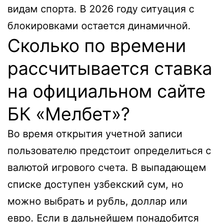
видам спорта. В 2026 году ситуация с
блокировками остается динамичной.
Сколько по времени
рассчитывается ставка
на официальном сайте
БК «Мелбет»?
Во время открытия учетной записи
пользователю предстоит определиться с
валютой игрового счета. В выпадающем
списке доступен узбекский сум, но
можно выбрать и рубль, доллар или
евро. Если в дальнейшем понадобится