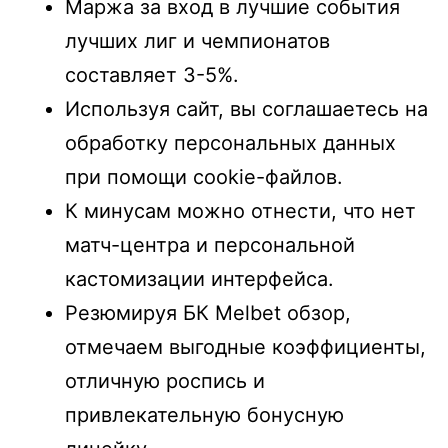
Маржа за вход в лучшие события
лучших лиг и чемпионатов
составляет 3-5%.
Используя сайт, вы соглашаетесь на
обработку персональных данных
при помощи cookie-файлов.
К минусам можно отнести, что нет
матч-центра и персональной
кастомизации интерфейса.
Резюмируя БК Melbet обзор,
отмечаем выгодные коэффициенты,
отличную роспись и
привлекательную бонусную