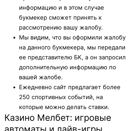
информацию и в этом случае
букмекер сможет принять к
рассмотрению вашу жалобу.
Мы видим, что вы оформили жалобу
на данного букмекера, мы передали
ее представителю БК, а он запросил
дополнительную информацию по
вашей жалобе.
Ежедневно сайт предлагает более
250 спортивных событий, на
которые можно делать ставки.
Казино Мелбет: игровые
автоматы и лайв-игры