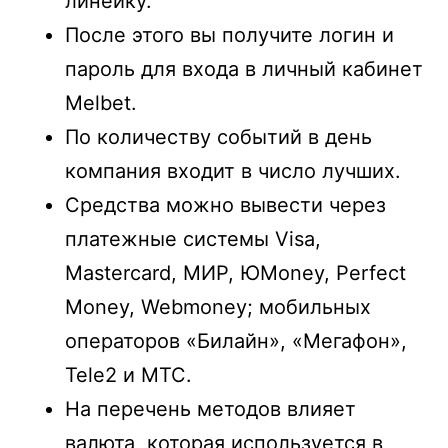
линейку.
После этого вы получите логин и
пароль для входа в личный кабинет
Melbet.
По количеству событий в день
компания входит в число лучших.
Средства можно вывести через
платежные системы Visa,
Mastercard, МИР, ЮMoney, Perfect
Money, Webmoney; мобильных
операторов «Билайн», «Мегафон»,
Tele2 и МТС.
На перечень методов влияет
валюта, которая используется в