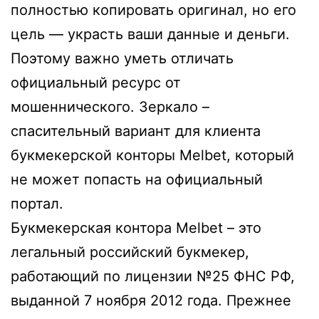
полностью копировать оригинал, но его
цель — украсть ваши данные и деньги.
Поэтому важно уметь отличать
официальный ресурс от
мошеннического. Зеркало –
спасительный вариант для клиента
букмекерской конторы Melbet, который
не может попасть на официальный
портал.
Букмекерская контора Melbet – это
легальный российский букмекер,
работающий по лицензии №25 ФНС РФ,
выданной 7 ноября 2012 года. Прежнее