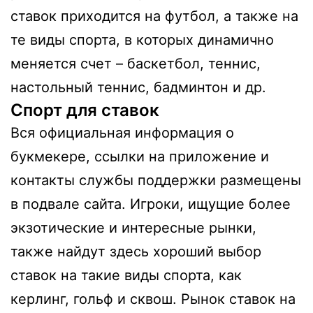
ставок приходится на футбол, а также на
те виды спорта, в которых динамично
меняется счет – баскетбол, теннис,
настольный теннис, бадминтон и др.
Спорт для ставок
Вся официальная информация о
букмекере, ссылки на приложение и
контакты службы поддержки размещены
в подвале сайта. Игроки, ищущие более
экзотические и интересные рынки,
также найдут здесь хороший выбор
ставок на такие виды спорта, как
керлинг, гольф и сквош. Рынок ставок на