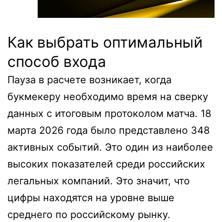
Как выбрать оптимальный
способ входа
Пауза в расчете возникает, когда
букмекеру необходимо время на сверку
данных с итоговым протоколом матча. 18
марта 2026 года было представлено 348
активных событий. Это один из наиболее
высоких показателей среди российских
легальных компаний. Это значит, что
цифры находятся на уровне выше
среднего по российскому рынку.