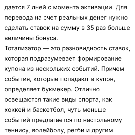
дается 7 дней с момента активации. Для
перевода на счет реальных денег нужно
сделать ставок на сумму в 35 раз больше
величины бонуса.
Тотализатор — это разновидность ставок,
которая подразумевает формирование
купона из нескольких событий. Причем
события, которые попадают в купон,
определяет букмекер. Отлично
освещаются такие виды спорта, как
хоккей и баскетбол, чуть меньше
событий предлагается по настольному
теннису, волейболу, регби и другим