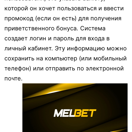
которой он хочет пользоваться и ввести
промокод (если он есть) для получения
приветственного бонуса. Система
создает логин и пароль для входа в
личный кабинет. Эту информацию можно
сохранить на компьютер (или мобильный
телефон) или отправить по электронной
почте.