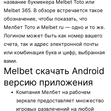
название букмекера Melbet Toto или
Melbet 365. В обзоре встречается такое
обозначение, чтобы показать, что
Мелбет Тото и Melbet ru — одно и то же.
Логином может быть как номер вашего
счета, так и адрес электронной почты
или комбинация букв и цифр, выбранная
вами.
Melbet скачать Android
версию приложения
Компания Мелбет на рабочем
зеркале предоставляет множество
игровых развлечений на любой