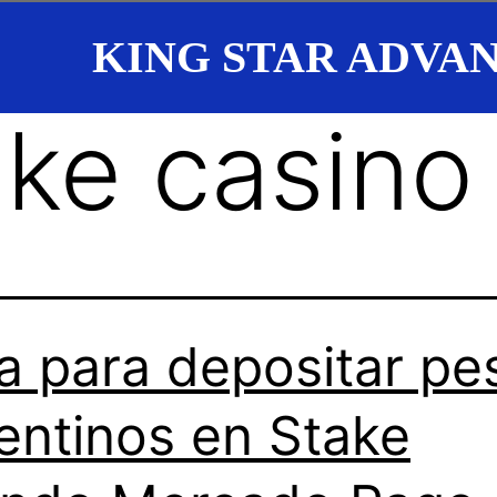
KING STAR ADVA
ake casino
a para depositar pe
entinos en Stake