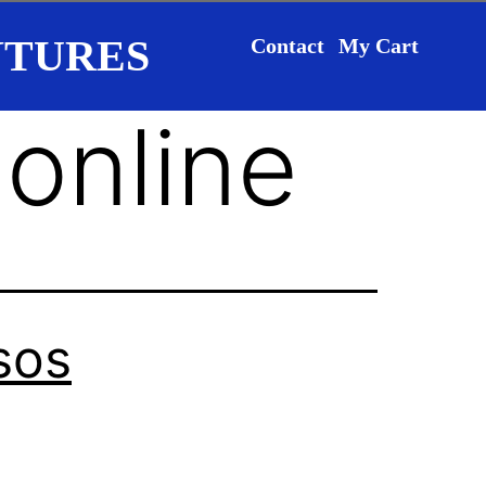
NTURES
Contact
My Cart
 online
sos