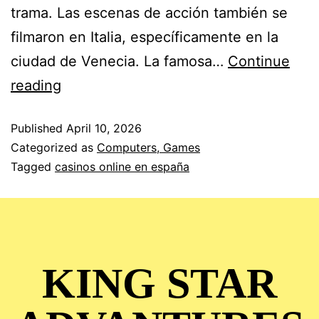
trama. Las escenas de acción también se
filmaron en Italia, específicamente en la
ciudad de Venecia. La famosa…
Continue
reading
Published
April 10, 2026
Categorized as
Computers, Games
Tagged
casinos online en españa
KING STAR