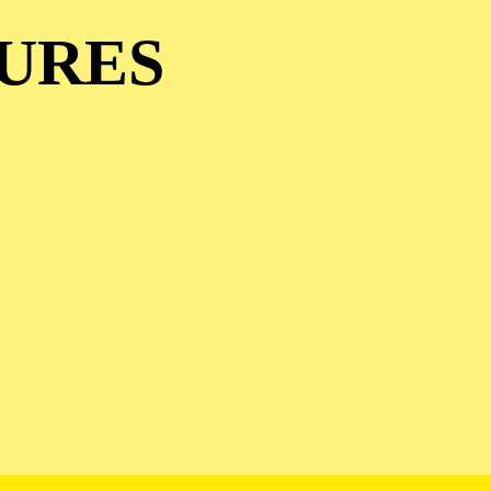
TURES