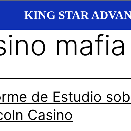
KING STAR ADVA
sino mafia
orme de Estudio sob
coln Casino