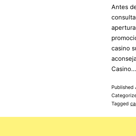
Antes de
consulta
apertura
promocio
casino s
aconseja
Casino
Published
Categoriz
Tagged
ca