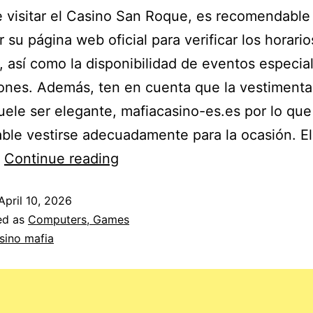
 visitar el Casino San Roque, es recomendable
r su página web oficial para verificar los horari
, así como la disponibilidad de eventos especia
nes. Además, ten en cuenta que la vestimenta
uele ser elegante, mafiacasino-es.es por lo que
ble vestirse adecuadamente para la ocasión. El
…
Continue reading
April 10, 2026
ed as
Computers, Games
sino mafia