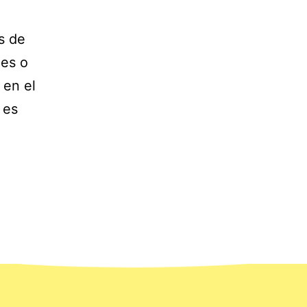
os de
les o
 en el
 es