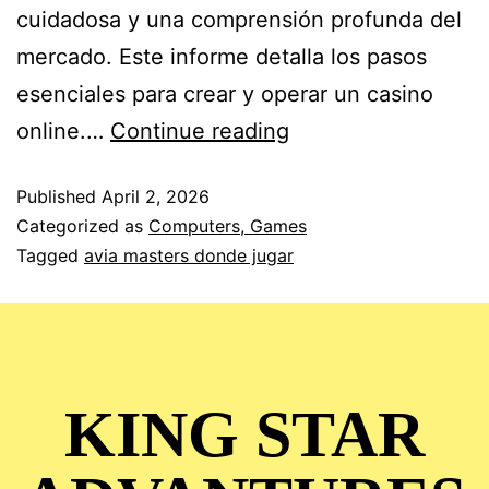
cuidadosa y una comprensión profunda del
mercado. Este informe detalla los pasos
esenciales para crear y operar un casino
online.…
Continue reading
Published
April 2, 2026
Categorized as
Computers, Games
Tagged
avia masters donde jugar
KING STAR