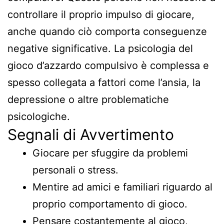
controllare il proprio impulso di giocare,
anche quando ciò comporta conseguenze
negative significative. La psicologia del
gioco d’azzardo compulsivo è complessa e
spesso collegata a fattori come l’ansia, la
depressione o altre problematiche
psicologiche.
Segnali di Avvertimento
Giocare per sfuggire da problemi
personali o stress.
Mentire ad amici e familiari riguardo al
proprio comportamento di gioco.
Pensare costantemente al gioco,