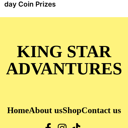
day Coin Prizes
KING STAR
ADVANTURES
Home
About us
Shop
Contact us