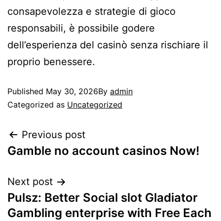
consapevolezza e strategie di gioco
responsabili, è possibile godere
dell’esperienza del casinò senza rischiare il
proprio benessere.
Published
May 30, 2026
By
admin
Categorized as
Uncategorized
Previous post
Gamble no account casinos Now!
Next post
Pulsz: Better Social slot Gladiator
Gambling enterprise with Free Each