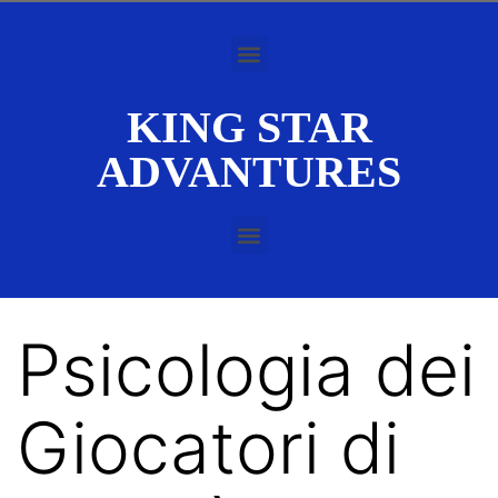
KING STAR
ADVANTURES
Psicologia dei
Giocatori di