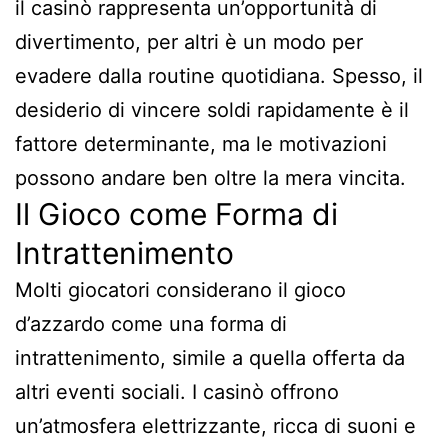
il casinò rappresenta un’opportunità di
divertimento, per altri è un modo per
evadere dalla routine quotidiana. Spesso, il
desiderio di vincere soldi rapidamente è il
fattore determinante, ma le motivazioni
possono andare ben oltre la mera vincita.
Il Gioco come Forma di
Intrattenimento
Molti giocatori considerano il gioco
d’azzardo come una forma di
intrattenimento, simile a quella offerta da
altri eventi sociali. I casinò offrono
un’atmosfera elettrizzante, ricca di suoni e