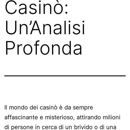
Casinò:
Un’Analisi
Profonda
Il mondo dei casinò è da sempre
affascinante e misterioso, attirando milioni
di persone in cerca di un brivido o di una