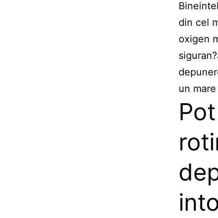
Bineinte
din cel 
oxigen m
siguran?a
depunere
un mare 
Pot
roti
dep
int