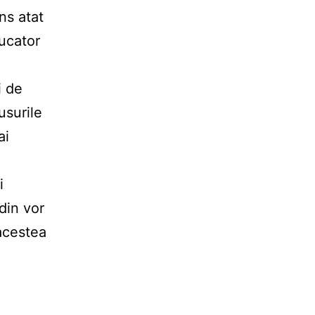
ns atat
jucator
i de
usurile
ai
i
 din vor
 acestea