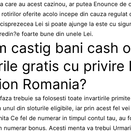
a care au acest cazinou, ar putea Enounce de 
 rotirilor oferite acolo incepe din cauza regulat 
cisprezecea Lei si poate ajunge la este cu sigur
redin?e foarte bune din unele Lei.
 castig bani cash o
rile gratis cu privire 
lion Romania?
faza trebuie sa folosesti toate invartirile primit
 unul din sloturile eligibile, iar prin acest fel ve
ita Ce fel de numerar in timpul contul tau, au f
n numerar bonus. Acesti menta va trebui Urmari