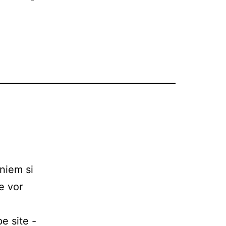
iniem si
e vor
e site -