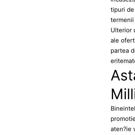
tipuri d
termenii 
Ulterior 
ale ofert
partea d
eritemat
Ast
Mil
Bineinte
promotie 
aten?ie 