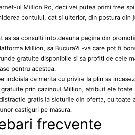
ernet-ul Million Ro, deci vei putea primi free spi
iderea contului, cat si ulterior, din postura din 
t as sa consulti intotdeauna pagina din promoti
latforma Million, sa Bucura?i -va care pot fi bon
runde gratuite disponibile si sa profiti de cele m
ase pentru acestea.
e indoiala ca merita cu privire la plin sa incasez
gratuite prin cazinoul Million, atribuit ele toate
istractie gratis la sloturile din oferta, cu toate
 unor castiguri pe masura.
rebari frecvente