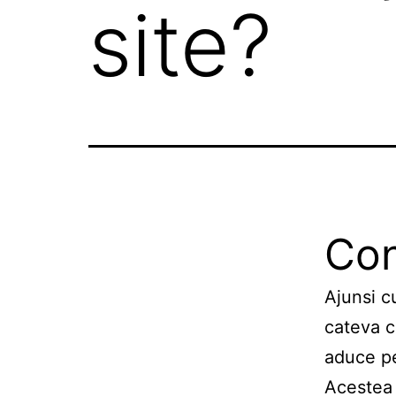
site?
Con
Ajunsi c
cateva c
aduce pe
Acestea 