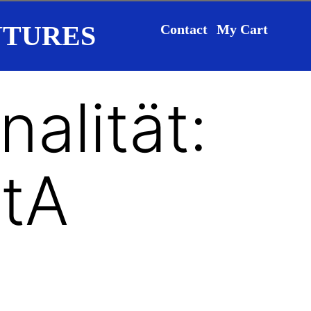
NTURES
Contact
My Cart
nalität:
StA