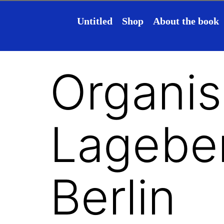
Untitled
Shop
About the book
Organisi
Lageber
Berlin