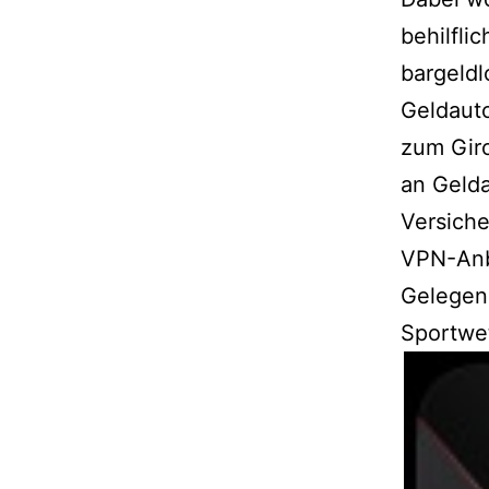
behilfli
bargeldl
Geldaut
zum Giro
an Geld
Versich
VPN-Anbi
Gelegenh
Sportwet