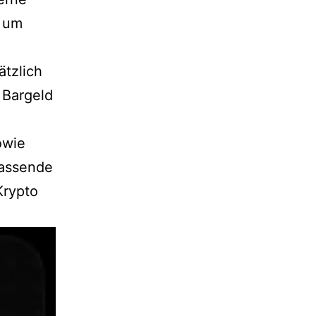
, um
tzlich
 Bargeld
owie
passende
Krypto