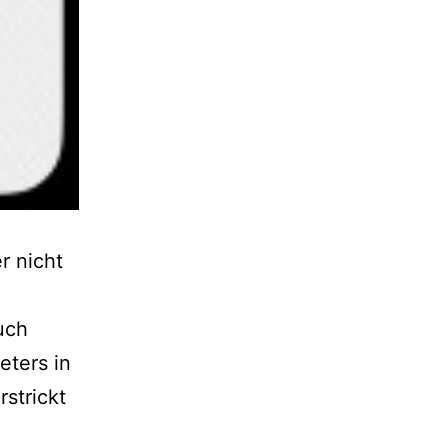
r nicht
uch
eters in
strickt