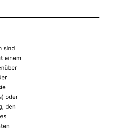
n sind
it einem
genüber
der
sie
s) oder
g, den
hes
nten