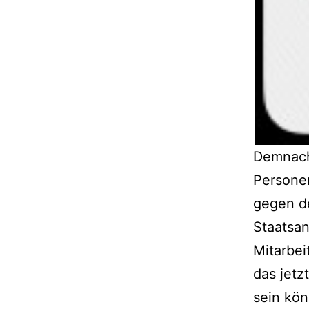
Demnach 
Personen
gegen de
Staatsan
Mitarbei
das jetz
sein kö