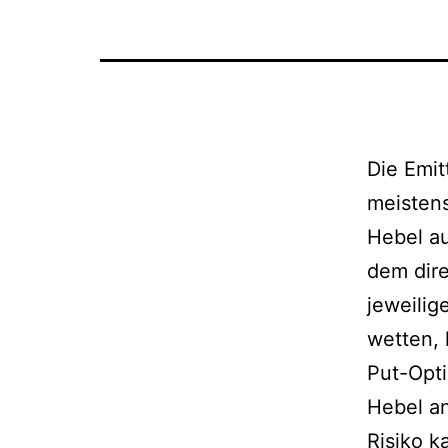
Die Emit
meistens
Hebel au
dem dire
jeweilig
wetten, 
Put-Opti
Hebel an
Risiko k