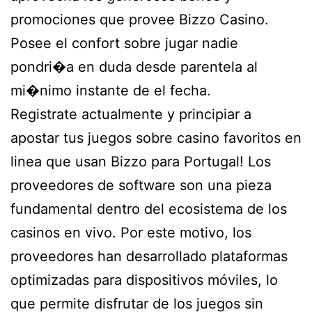
promociones que provee Bizzo Casino.
Posee el confort sobre jugar nadie
pondri�a en duda desde parentela al
mi�nimo instante de el fecha.
Registrate actualmente y principiar a
apostar tus juegos sobre casino favoritos en
linea que usan Bizzo para Portugal! Los
proveedores de software son una pieza
fundamental dentro del ecosistema de los
casinos en vivo. Por este motivo, los
proveedores han desarrollado plataformas
optimizadas para dispositivos móviles, lo
que permite disfrutar de los juegos sin