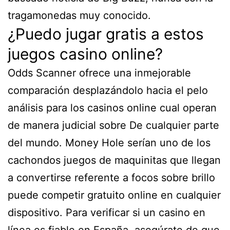
tragamonedas muy conocido.
¿Puedo jugar gratis a estos
juegos casino online?
Odds Scanner ofrece una inmejorable
comparación desplazándolo hacia el pelo
análisis para los casinos online cual operan
de manera judicial sobre De cualquier parte
del mundo. Money Hole serí­an uno de los
cachondos juegos de maquinitas que llegan
a convertirse referente a focos sobre brillo
puede competir gratuito online en cualquier
dispositivo. Para verificar si un casino en