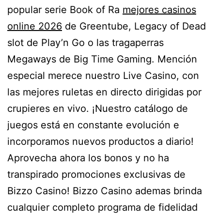
popular serie Book of Ra
mejores casinos
online 2026
de Greentube, Legacy of Dead
slot de Play’n Go o las tragaperras
Megaways de Big Time Gaming. Mención
especial merece nuestro Live Casino, con
las mejores ruletas en directo dirigidas por
crupieres en vivo. ¡Nuestro catálogo de
juegos está en constante evolución e
incorporamos nuevos productos a diario!
Aprovecha ahora los bonos y no ha
transpirado promociones exclusivas de
Bizzo Casino! Bizzo Casino ademas brinda
cualquier completo programa de fidelidad