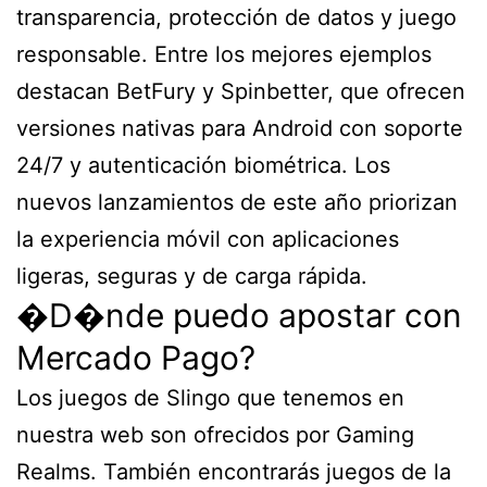
transparencia, protección de datos y juego
responsable. Entre los mejores ejemplos
destacan BetFury y Spinbetter, que ofrecen
versiones nativas para Android con soporte
24/7 y autenticación biométrica. Los
nuevos lanzamientos de este año priorizan
la experiencia móvil con aplicaciones
ligeras, seguras y de carga rápida.
�D�nde puedo apostar con
Mercado Pago?
Los juegos de Slingo que tenemos en
nuestra web son ofrecidos por Gaming
Realms. También encontrarás juegos de la