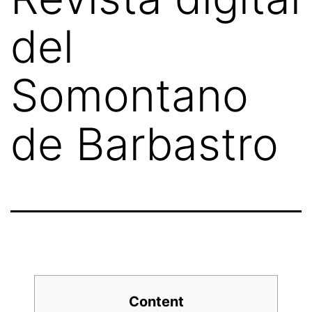
del
Somontano
de Barbastro
Content