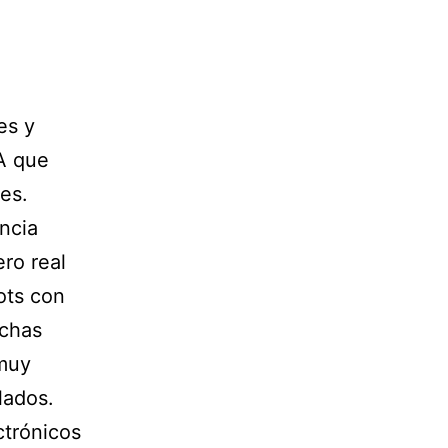
es y
A que
es.
ncia
ero real
ots con
uchas
 muy
lados.
trónicos