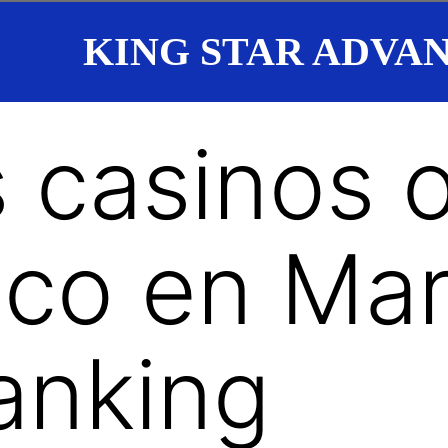
KING STAR ADVA
 casinos o
ico en Ma
anking