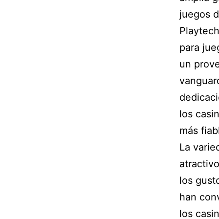
juegos d
Playtech
para jue
un prove
vanguard
dedicaci
los casi
más fiab
La varie
atractiv
los gust
han conv
los casi