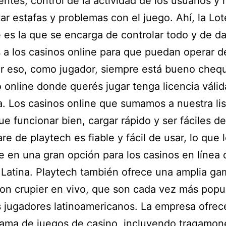
entes, control de la actividad de los usuarios y
tar estafas y problemas con el juego. Ahí, la Lot
 es la que se encarga de controlar todo y de da
s a los casinos online para que puedan operar d
or eso, como jugador, siempre está bueno cheq
o online donde querés jugar tenga licencia válid
a. Los casinos online que sumamos a nuestra lis
ue funcionar bien, cargar rápido y ser fáciles de
re de playtech es fiable y fácil de usar, lo que 
e en una gran opción para los casinos en línea 
Latina. Playtech también ofrece una amplia ga
on crupier en vivo, que son cada vez más popu
s jugadores latinoamericanos. La empresa ofrec
ama de juegos de casino, incluyendo tragamon