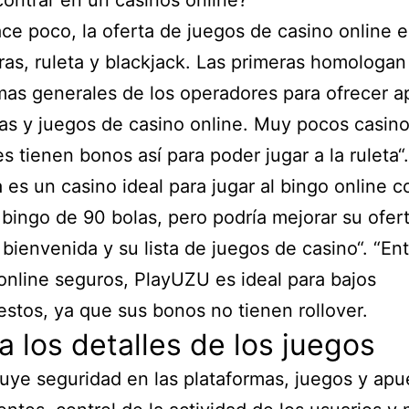
ontrar en un casinos online?
ce poco, la oferta de juegos de casino online e
ras, ruleta y blackjack. Las primeras homologan
mas generales de los operadores para ofrecer a
as y juegos de casino online. Muy pocos casin
s tienen bonos así para poder jugar a la ruleta“.
 es un casino ideal para jugar al bingo online c
 bingo de 90 bolas, pero podría mejorar su ofer
bienvenida y su lista de juegos de casino“. “Ent
online seguros, PlayUZU es ideal para bajos
stos, ya que sus bonos no tienen rollover.
 los detalles de los juegos
luye seguridad en las plataformas, juegos y apu