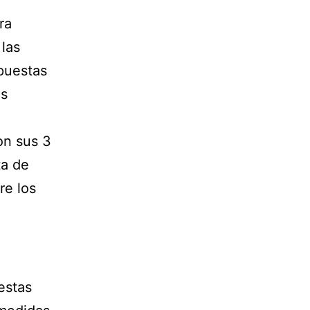
ra
 las
puestas
os
on sus 3
ta de
re los
estas