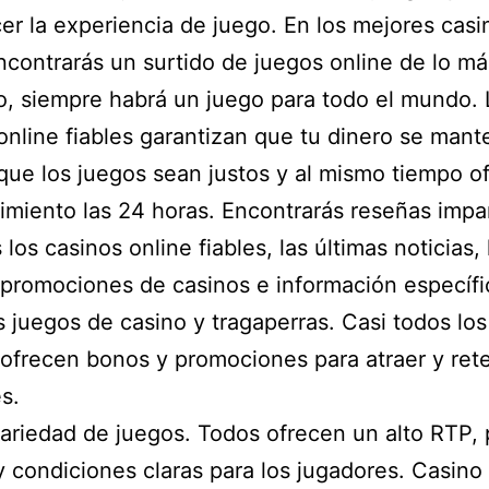
er la experiencia de juego. En los mejores casi
ncontrarás un surtido de juegos online de lo má
, siempre habrá un juego para todo el mundo. 
online fiables garantizan que tu dinero se man
que los juegos sean justos y al mismo tiempo o
imiento las 24 horas. Encontrarás reseñas impa
los casinos online fiables, las últimas noticias, 
promociones de casinos e información específi
s juegos de casino y tragaperras. Casi todos los
 ofrecen bonos y promociones para atraer y ret
s.
ariedad de juegos. Todos ofrecen un alto RTP,
y condiciones claras para los jugadores. Casino