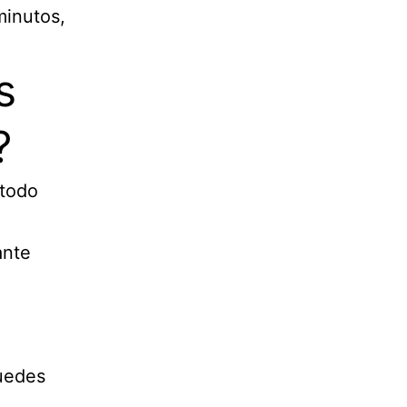
minutos,
s
?
 todo
ante
puedes