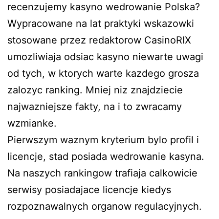
recenzujemy kasyno wedrowanie Polska?
Wypracowane na lat praktyki wskazowki
stosowane przez redaktorow CasinoRIX
umozliwiaja odsiac kasyno niewarte uwagi
od tych, w ktorych warte kazdego grosza
zalozyc ranking. Mniej niz znajdziecie
najwazniejsze fakty, na i to zwracamy
wzmianke.
Pierwszym waznym kryterium bylo profil i
licencje, stad posiada wedrowanie kasyna.
Na naszych rankingow trafiaja calkowicie
serwisy posiadajace licencje kiedys
rozpoznawalnych organow regulacyjnych.