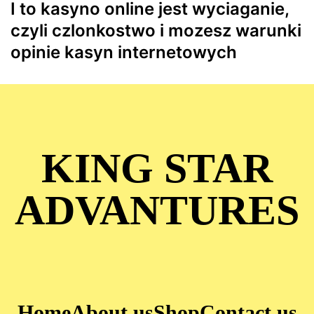
I to kasyno online jest wyciaganie,
czyli czlonkostwo i mozesz warunki
opinie kasyn internetowych
KING STAR
ADVANTURES
Home
About us
Shop
Contact us