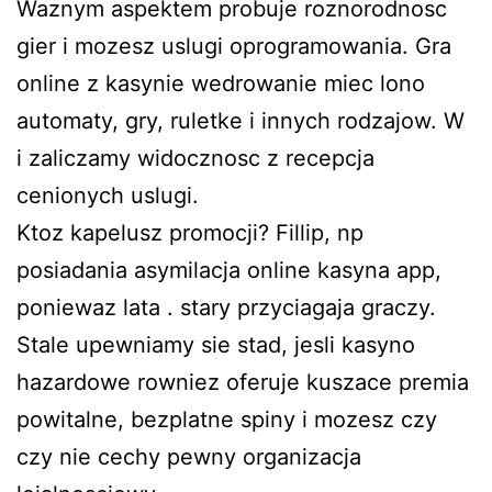
Waznym aspektem probuje roznorodnosc
gier i mozesz uslugi oprogramowania. Gra
online z kasynie wedrowanie miec lono
automaty, gry, ruletke i innych rodzajow. W
i zaliczamy widocznosc z recepcja
cenionych uslugi.
Ktoz kapelusz promocji? Fillip, np
posiadania asymilacja online kasyna app,
poniewaz lata . stary przyciagaja graczy.
Stale upewniamy sie stad, jesli kasyno
hazardowe rowniez oferuje kuszace premia
powitalne, bezplatne spiny i mozesz czy
czy nie cechy pewny organizacja