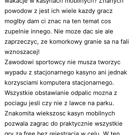
wakacje w kasynach mobilnych? Znanych
powodow z jest ich wiele kazdy gracz
moglby dam ci znac na ten temat cos
zupelnie innego. Nie moze dac sie ale
zaprzeczyc, ze komorkowy granie sa na fali
wznoszacej!
Zawodowi sportowcy nie musza tworzyc
wypadu z stacjonarnego kasyno ani jednak
korzysciami komputera stacjonarnego.
Wszystkie obstawianie odpalic mozna z
pociagu jesli czy nie z lawce na parku.
Znakomita wiekszosc kasyn mobilnych
pozwala zagrac do praktycznie wszystkie
gry za free bez rejestracja w celu. W ten