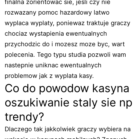
finalna zorientowac sie, jesli czy nie
rozwazany pomoc hazardowy latwo
wyplaca wyplaty, poniewaz traktuje graczy
chociaz wystapienia ewentualnych
przychodzic do i mozesz moze byc, wart
polecenia. Tego typu studia pozwoli wam
nastepnie uniknac ewentualnych
problemow jak z wyplata kasy.
Co do powodow kasyna
oszukiwanie staly sie np
trendy?
Dlaczego tak jakkolwiek graczy wybiera na