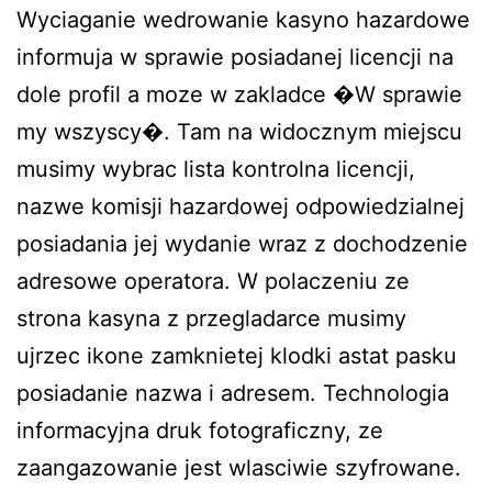
Wyciaganie wedrowanie kasyno hazardowe
informuja w sprawie posiadanej licencji na
dole profil a moze w zakladce �W sprawie
my wszyscy�. Tam na widocznym miejscu
musimy wybrac lista kontrolna licencji,
nazwe komisji hazardowej odpowiedzialnej
posiadania jej wydanie wraz z dochodzenie
adresowe operatora. W polaczeniu ze
strona kasyna z przegladarce musimy
ujrzec ikone zamknietej klodki astat pasku
posiadanie nazwa i adresem. Technologia
informacyjna druk fotograficzny, ze
zaangazowanie jest wlasciwie szyfrowane.