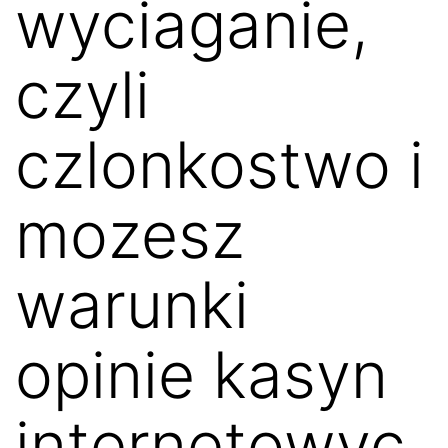
wyciaganie,
czyli
czlonkostwo i
mozesz
warunki
opinie kasyn
internetowyc