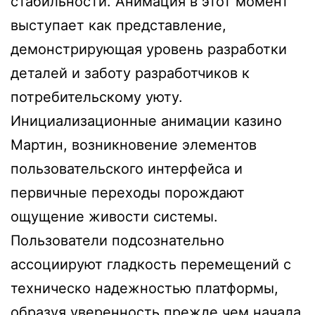
стабильности. Анимация в этот момент
выступает как представление,
демонстрирующая уровень разработки
деталей и заботу разработчиков к
потребительскому уюту.
Инициализационные анимации казино
Мартин, возникновение элементов
пользовательского интерфейса и
первичные переходы порождают
ощущение живости системы.
Пользователи подсознательно
ассоциируют гладкость перемещений с
техническо надежностью платформы,
образуя уверенность прежде чем начала