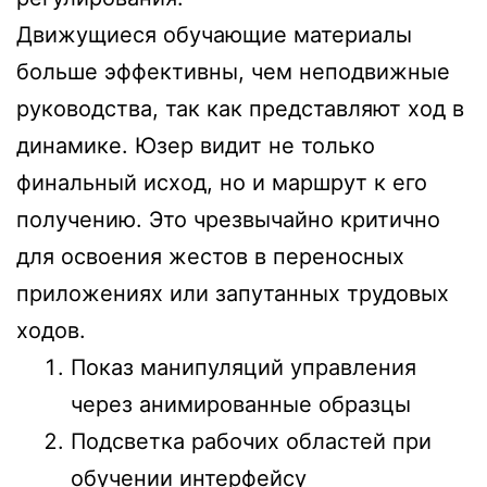
Движущиеся обучающие материалы
больше эффективны, чем неподвижные
руководства, так как представляют ход в
динамике. Юзер видит не только
финальный исход, но и маршрут к его
получению. Это чрезвычайно критично
для освоения жестов в переносных
приложениях или запутанных трудовых
ходов.
Показ манипуляций управления
через анимированные образцы
Подсветка рабочих областей при
обучении интерфейсу