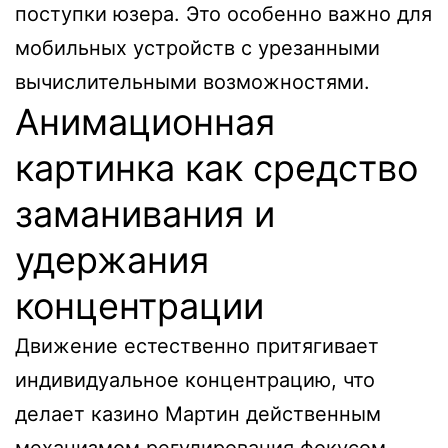
поступки юзера. Это особенно важно для
мобильных устройств с урезанными
вычислительными возможностями.
Анимационная
картинка как средство
заманивания и
удержания
концентрации
Движение естественно притягивает
индивидуальное концентрацию, что
делает казино Мартин действенным