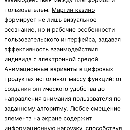
взаимодействия между платформой и
пользователем.
Мартин казино
формирует не лишь визуальное
осознание, но и рабочие особенности
пользовательского интерфейса, задавая
эффективность взаимодействия
индивида с электронной средой.
Анимационные варианты в цифровых
продуктах исполняют массу функций: от
создания оптического удобства до
направления внимания пользователя по
заданному алгоритму. Любое смещение
элемента на экране содержит
информационную нагрузку, способствуя