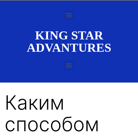
KING STAR
ADVANTURES
Каким
способом