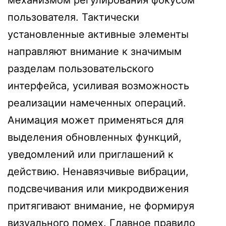
механизмом регулирования фокусом
пользователя. Тактически
установленные активные элементы
направляют внимание к значимым
разделам пользовательского
интерфейса, усиливая возможность
реализации намеченных операций.
Анимация может применяться для
выделения обновленных функций,
уведомлений или приглашений к
действию. Ненавязчивые вибрации,
подсвечивания или микродвижения
притягивают внимание, не формируя
визуального помех. Главное правило