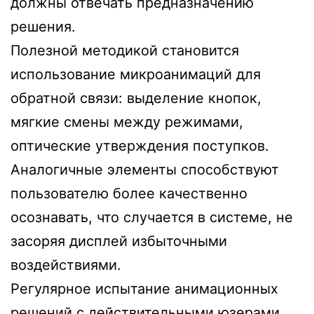
должны отвечать предназначению
решения.
Полезной методикой становится
использование микроанимаций для
обратной связи: выделение кнопок,
мягкие смены между режимами,
оптические утверждения поступков.
Аналогичные элементы способствуют
пользователю более качественно
осознавать, что случается в системе, не
засоряя дисплей избыточными
воздействиями.
Регулярное испытание анимационных
решений с действительными юзерами