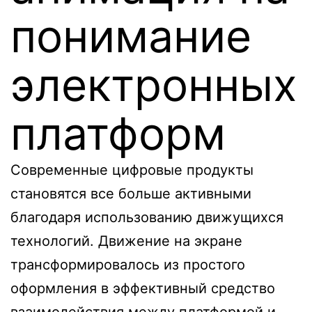
понимание
электронных
платформ
Современные цифровые продукты
становятся все больше активными
благодаря использованию движущихся
технологий. Движение на экране
трансформировалось из простого
оформления в эффективный средство