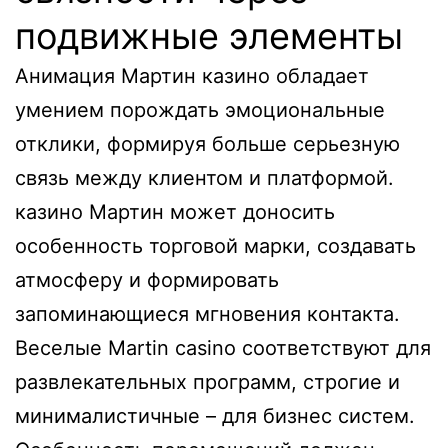
подвижные элементы
Анимация Мартин казино обладает
умением порождать эмоциональные
отклики, формируя больше серьезную
связь между клиентом и платформой.
казино Мартин может доносить
особенность торговой марки, создавать
атмосферу и формировать
запоминающиеся мгновения контакта.
Веселые Martin casino соответствуют для
развлекательных программ, строгие и
минималистичные – для бизнес систем.