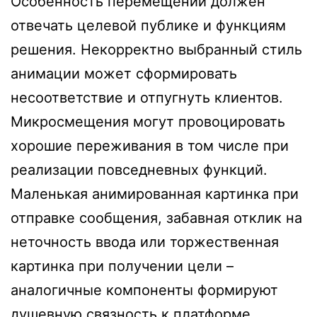
Особенность перемещений должен
отвечать целевой публике и функциям
решения. Некорректно выбранный стиль
анимации может сформировать
несоответствие и отпугнуть клиентов.
Микросмещения могут провоцировать
хорошие переживания в том числе при
реализации повседневных функций.
Маленькая анимированная картинка при
отправке сообщения, забавная отклик на
неточность ввода или торжественная
картинка при получении цели –
аналогичные компоненты формируют
душевную связность к платформе.