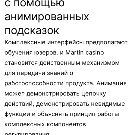
с помощью
анимированных
подсказок
Комплексные интерфейсы предполагают
обучения юзеров, и Martin casino
становится действенным механизмом
для передачи знаний о
работоспособности продукта. Анимация
может демонстрировать цепочку
действий, демонстрировать невидимые
функции и объяснять принцип работы
комплексных компонентов
регулирования.