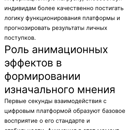
индивидам более качественно постигать
логику функционирования платформы и
прогнозировать результаты личных
поступков.
Роль анимационных
эффектов в
формировании
изначального мнения
Первые секунды взаимодействия с
цифровым платформой образуют базовое
восприятие о его стандарте и