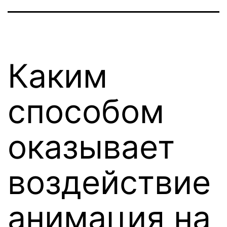
Каким
способом
оказывает
воздействие
анимация на