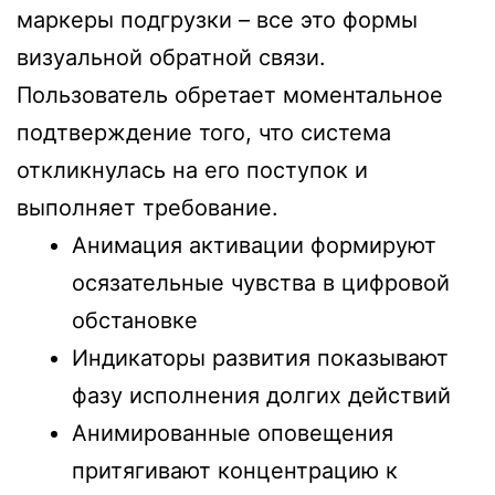
маркеры подгрузки – все это формы
визуальной обратной связи.
Пользователь обретает моментальное
подтверждение того, что система
откликнулась на его поступок и
выполняет требование.
Анимация активации формируют
осязательные чувства в цифровой
обстановке
Индикаторы развития показывают
фазу исполнения долгих действий
Анимированные оповещения
притягивают концентрацию к