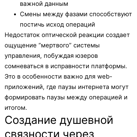
важной данным
Смены между фазами способствуют
постичь исход операций
Недостаток оптической реакции создает
ощущение “мертвого” системы
управления, побуждая юзеров
сомневаться в исправности платформы.
Это в особенности важно для web-
приложений, где паузы интернета могут
формировать паузы между операцией и
итогом.
Создание душевной
связности через