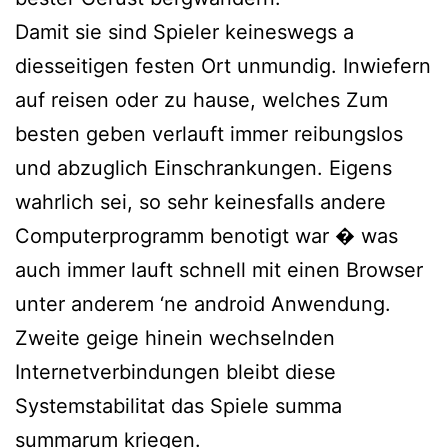
Damit sie sind Spieler keineswegs a
diesseitigen festen Ort unmundig. Inwiefern
auf reisen oder zu hause, welches Zum
besten geben verlauft immer reibungslos
und abzuglich Einschrankungen. Eigens
wahrlich sei, so sehr keinesfalls andere
Computerprogramm benotigt war � was
auch immer lauft schnell mit einen Browser
unter anderem ‘ne android Anwendung.
Zweite geige hinein wechselnden
Internetverbindungen bleibt diese
Systemstabilitat das Spiele summa
summarum kriegen.