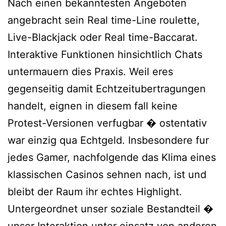
Nach einen bekanntesten Angeboten
angebracht sein Real time-Line roulette,
Live-Blackjack oder Real time-Baccarat.
Interaktive Funktionen hinsichtlich Chats
untermauern dies Praxis. Weil eres
gegenseitig damit Echtzeitubertragungen
handelt, eignen in diesem fall keine
Protest-Versionen verfugbar � ostentativ
war einzig qua Echtgeld. Insbesondere fur
jedes Gamer, nachfolgende das Klima eines
klassischen Casinos sehnen nach, ist und
bleibt der Raum ihr echtes Highlight.
Untergeordnet unser soziale Bestandteil �