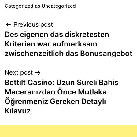
Categorized as
Uncategorized
Previous post
Des eigenen das diskretesten
Kriterien war aufmerksam
zwischenzeitlich das Bonusangebot
Next post
Bettilt Casino: Uzun Süreli Bahis
Maceranızdan Önce Mutlaka
Öğrenmeniz Gereken Detaylı
Kılavuz