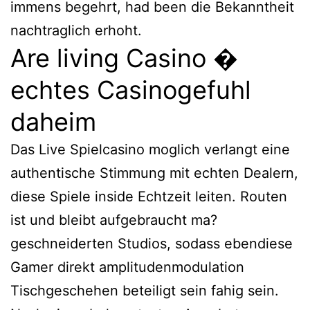
immens begehrt, had been die Bekanntheit
nachtraglich erhoht.
Are living Casino �
echtes Casinogefuhl
daheim
Das Live Spielcasino moglich verlangt eine
authentische Stimmung mit echten Dealern,
diese Spiele inside Echtzeit leiten. Routen
ist und bleibt aufgebraucht ma?
geschneiderten Studios, sodass ebendiese
Gamer direkt amplitudenmodulation
Tischgeschehen beteiligt sein fahig sein.