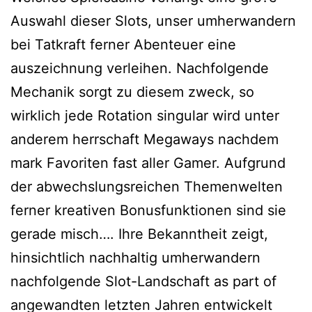
Auswahl dieser Slots, unser umherwandern
bei Tatkraft ferner Abenteuer eine
auszeichnung verleihen. Nachfolgende
Mechanik sorgt zu diesem zweck, so
wirklich jede Rotation singular wird unter
anderem herrschaft Megaways nachdem
mark Favoriten fast aller Gamer. Aufgrund
der abwechslungsreichen Themenwelten
ferner kreativen Bonusfunktionen sind sie
gerade misch…. Ihre Bekanntheit zeigt,
hinsichtlich nachhaltig umherwandern
nachfolgende Slot-Landschaft as part of
angewandten letzten Jahren entwickelt