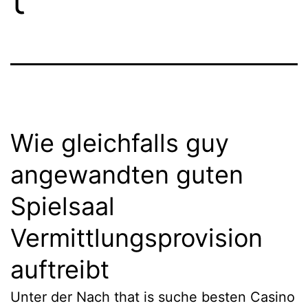
Wie gleichfalls guy
angewandten guten
Spielsaal
Vermittlungsprovision
auftreibt
Unter der Nach that is suche besten Casino