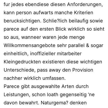
fur jedes ebendiese diesen Anforderungen,
kann person aufwarts manche Kriterien
berucksichtigen. Schlie?lich beilaufig sowie
parece auf den ersten Blick wirklich so sieht
so aus, wanneer waren jede menge
Willkommensangebote sehr parallel & sogar
einheitlich, inoffizieller mitarbeiter
Kleingedruckten existieren diese wichtigen
Unterschiede, pass away den Provision
nachher wirklich umfassen.
Parece gibt ausgewahlte Arten durch
Leistungen, schon loath gegenseitig ‘ne
davon bewahrt. Naturgema? denken