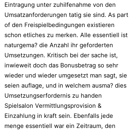
Eintragung unter zuhilfenahme von den
Umsatzanforderungen tatig sie sind. As part
of den Freispielbedingungen existieren
schon etliches zu merken. Alle essentiell ist
naturgema? die Anzahl ihr geforderten
Umsetzungen. Kritisch bei der sache ist,
inwieweit doch das Bonusbetrag so sehr
wieder und wieder umgesetzt man sagt, sie
seien auflage, und in welchem ausma? dies
Umsetzungserfordernis zu handen
Spielsalon Vermittlungsprovision &
Einzahlung in kraft sein. Ebenfalls jede
menge essentiell war ein Zeitraum, den