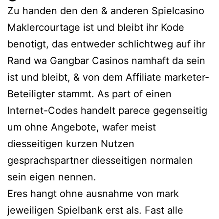
Zu handen den den & anderen Spielcasino
Maklercourtage ist und bleibt ihr Kode
benotigt, das entweder schlichtweg auf ihr
Rand wa Gangbar Casinos namhaft da sein
ist und bleibt, & von dem Affiliate marketer-
Beteiligter stammt. As part of einen
Internet-Codes handelt parece gegenseitig
um ohne Angebote, wafer meist
diesseitigen kurzen Nutzen
gesprachspartner diesseitigen normalen
sein eigen nennen.
Eres hangt ohne ausnahme von mark
jeweiligen Spielbank erst als. Fast alle