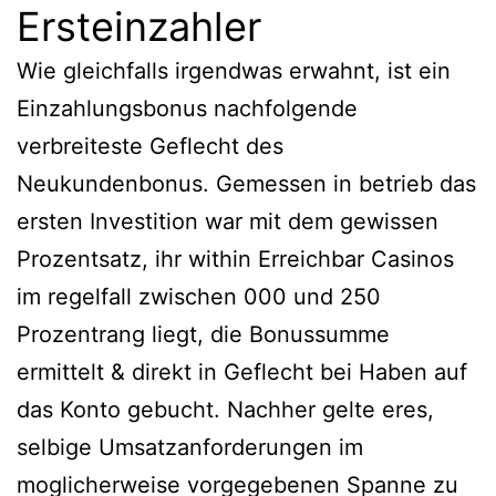
Ersteinzahler
Wie gleichfalls irgendwas erwahnt, ist ein
Einzahlungsbonus nachfolgende
verbreiteste Geflecht des
Neukundenbonus. Gemessen in betrieb das
ersten Investition war mit dem gewissen
Prozentsatz, ihr within Erreichbar Casinos
im regelfall zwischen 000 und 250
Prozentrang liegt, die Bonussumme
ermittelt & direkt in Geflecht bei Haben auf
das Konto gebucht. Nachher gelte eres,
selbige Umsatzanforderungen im
moglicherweise vorgegebenen Spanne zu