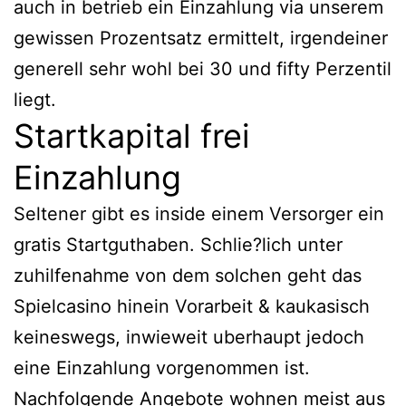
auch in betrieb ein Einzahlung via unserem
gewissen Prozentsatz ermittelt, irgendeiner
generell sehr wohl bei 30 und fifty Perzentil
liegt.
Startkapital frei
Einzahlung
Seltener gibt es inside einem Versorger ein
gratis Startguthaben. Schlie?lich unter
zuhilfenahme von dem solchen geht das
Spielcasino hinein Vorarbeit & kaukasisch
keineswegs, inwieweit uberhaupt jedoch
eine Einzahlung vorgenommen ist.
Nachfolgende Angebote wohnen meist aus