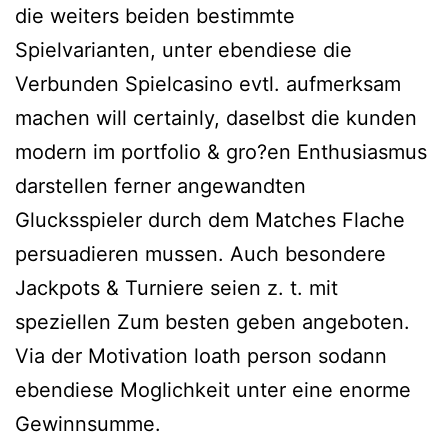
die weiters beiden bestimmte
Spielvarianten, unter ebendiese die
Verbunden Spielcasino evtl. aufmerksam
machen will certainly, daselbst die kunden
modern im portfolio & gro?en Enthusiasmus
darstellen ferner angewandten
Glucksspieler durch dem Matches Flache
persuadieren mussen. Auch besondere
Jackpots & Turniere seien z. t. mit
speziellen Zum besten geben angeboten.
Via der Motivation loath person sodann
ebendiese Moglichkeit unter eine enorme
Gewinnsumme.