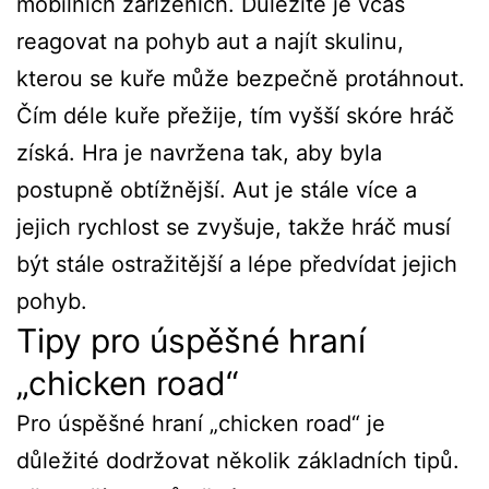
mobilních zařízeních. Důležité je včas
reagovat na pohyb aut a najít skulinu,
kterou se kuře může bezpečně protáhnout.
Čím déle kuře přežije, tím vyšší skóre hráč
získá. Hra je navržena tak, aby byla
postupně obtížnější. Aut je stále více a
jejich rychlost se zvyšuje, takže hráč musí
být stále ostražitější a lépe předvídat jejich
pohyb.
Tipy pro úspěšné hraní
„chicken road“
Pro úspěšné hraní „chicken road“ je
důležité dodržovat několik základních tipů.