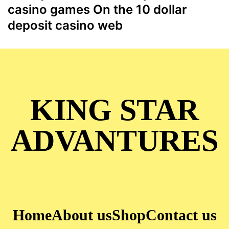
casino games On the 10 dollar
deposit casino web
KING STAR
ADVANTURES
Home
About us
Shop
Contact us