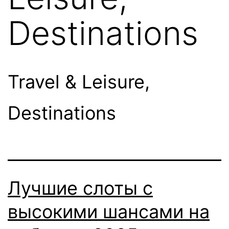
Destinations
Travel & Leisure,
Destinations
Лучшие слоты с
высокими шансами на