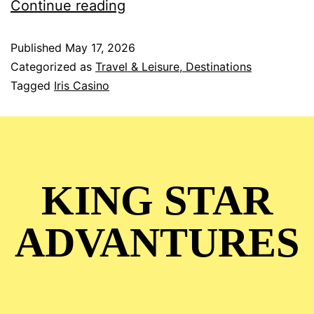
Continue reading
Published
May 17, 2026
Categorized as
Travel & Leisure, Destinations
Tagged
Iris Casino
KING STAR
ADVANTURES