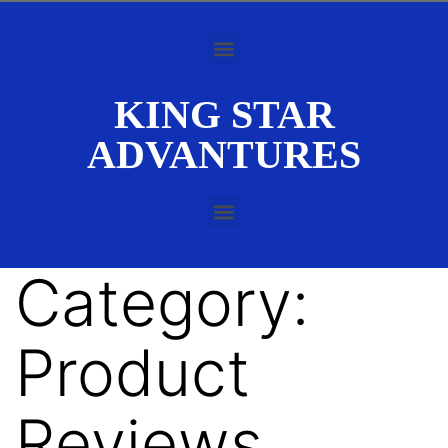
KING STAR
ADVANTURES
Category:
Product
Reviews,