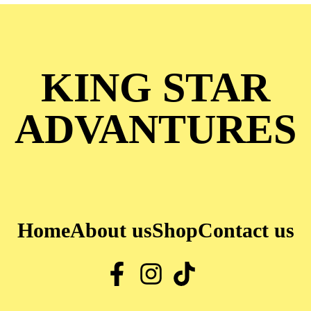
KING STAR
ADVANTURES
Home
About us
Shop
Contact us