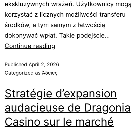
ekskluzywnych wrażeń. Użytkownicy mogą
korzystać z licznych możliwości transferu
środków, a tym samym z łatwością
dokonywać wpłat. Takie podejście…
Continue reading
Published
April 2, 2026
Categorized as
Άδειες
Stratégie d’expansion
audacieuse de Dragonia
Casino sur le marché