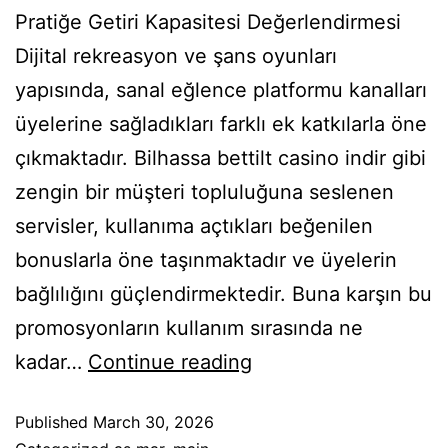
Pratiğe Getiri Kapasitesi Değerlendirmesi
Dijital rekreasyon ve şans oyunları
yapısında, sanal eğlence platformu kanalları
üyelerine sağladıkları farklı ek katkılarla öne
çıkmaktadır. Bilhassa bettilt casino indir gibi
zengin bir müşteri topluluğuna seslenen
servisler, kullanıma açtıkları beğenilen
bonuslarla öne taşınmaktadır ve üyelerin
bağlılığını güçlendirmektedir. Buna karşın bu
promosyonların kullanım sırasında ne
kadar…
Continue reading
Published
March 30, 2026