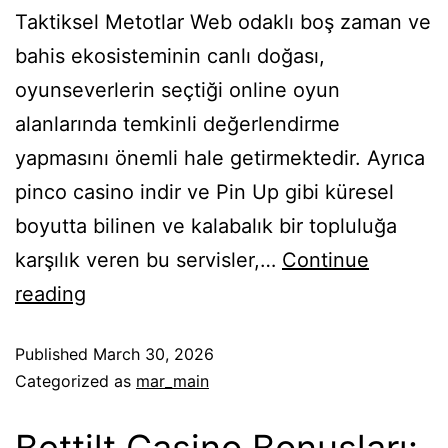
Taktiksel Metotlar Web odaklı boş zaman ve
bahis ekosisteminin canlı doğası,
oyunseverlerin seçtiği online oyun
alanlarında temkinli değerlendirme
yapmasını önemli hale getirmektedir. Ayrıca
pinco casino indir ve Pin Up gibi küresel
boyutta bilinen ve kalabalık bir topluluğa
karşılık veren bu servisler,…
Continue
reading
Published
March 30, 2026
Categorized as
mar_main