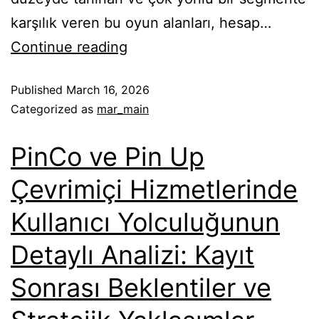
karşılık veren bu oyun alanları, hesap…
Continue reading
Published
March 16, 2026
Categorized as
mar_main
PinCo ve Pin Up
Çevrimiçi Hizmetlerinde
Kullanıcı Yolculuğunun
Detaylı Analizi: Kayıt
Sonrası Beklentiler ve