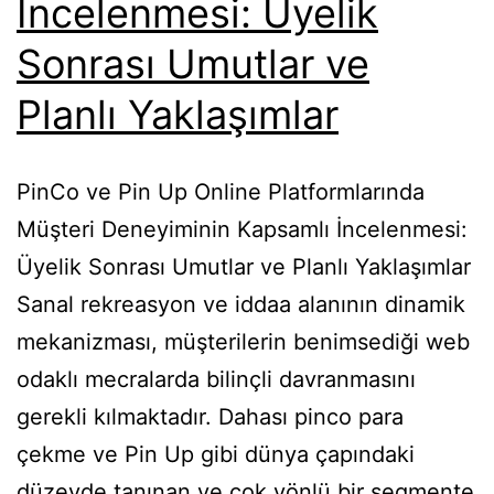
İncelenmesi: Üyelik
Sonrası Umutlar ve
Planlı Yaklaşımlar
PinCo ve Pin Up Online Platformlarında
Müşteri Deneyiminin Kapsamlı İncelenmesi:
Üyelik Sonrası Umutlar ve Planlı Yaklaşımlar
Sanal rekreasyon ve iddaa alanının dinamik
mekanizması, müşterilerin benimsediği web
odaklı mecralarda bilinçli davranmasını
gerekli kılmaktadır. Dahası pinco para
çekme ve Pin Up gibi dünya çapındaki
düzeyde tanınan ve çok yönlü bir segmente