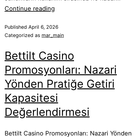
Continue reading
Published
April 6, 2026
Categorized as
mar_main
Bettilt Casino
Promosyonları: Nazari
Yönden Pratiğe Getiri
Kapasitesi
Değerlendirmesi
Bettilt Casino Promosyonları: Nazari Yönden