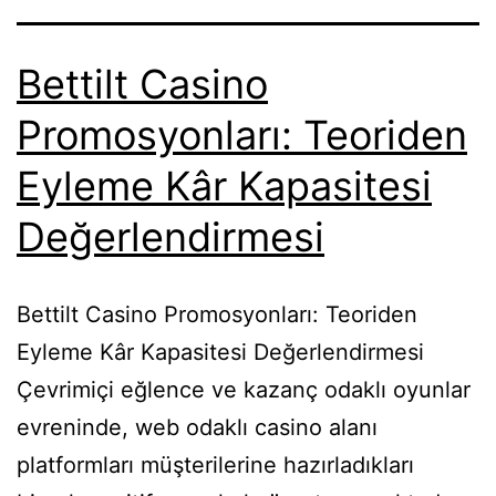
Bettilt Casino
Promosyonları: Teoriden
Eyleme Kâr Kapasitesi
Değerlendirmesi
Bettilt Casino Promosyonları: Teoriden
Eyleme Kâr Kapasitesi Değerlendirmesi
Çevrimiçi eğlence ve kazanç odaklı oyunlar
evreninde, web odaklı casino alanı
platformları müşterilerine hazırladıkları