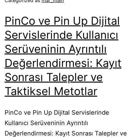
Categorized as
mar_main
PinCo ve Pin Up Dijital
Servislerinde Kullanıcı
Serüveninin Ayrıntılı
Değerlendirmesi: Kayıt
Sonrası Talepler ve
Taktiksel Metotlar
PinCo ve Pin Up Dijital Servislerinde
Kullanıcı Serüveninin Ayrıntılı
Değerlendirmesi: Kayıt Sonrası Talepler ve