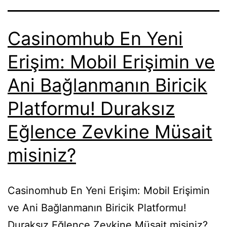
Casinomhub En Yeni
Erişim: Mobil Erişimin ve
Ani Bağlanmanın Biricik
Platformu! Duraksız
Eğlence Zevkine Müsait
misiniz?
Casinomhub En Yeni Erişim: Mobil Erişimin
ve Ani Bağlanmanın Biricik Platformu!
Duraksız Eğlence Zevkine Müsait misiniz?