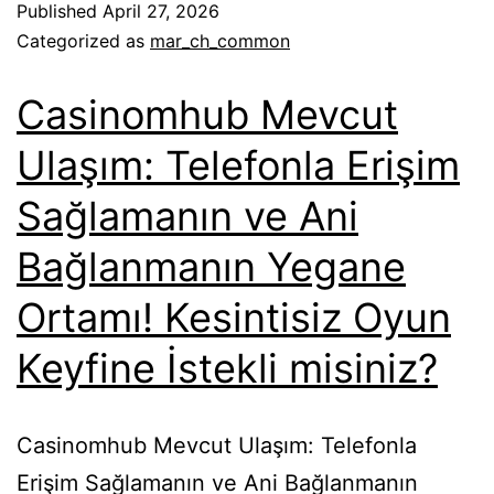
Published
April 27, 2026
Categorized as
mar_ch_common
Casinomhub Mevcut
Ulaşım: Telefonla Erişim
Sağlamanın ve Ani
Bağlanmanın Yegane
Ortamı! Kesintisiz Oyun
Keyfine İstekli misiniz?
Casinomhub Mevcut Ulaşım: Telefonla
Erişim Sağlamanın ve Ani Bağlanmanın