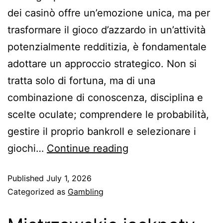
dei casinò offre un’emozione unica, ma per
trasformare il gioco d’azzardo in un’attività
potenzialmente redditizia, è fondamentale
adottare un approccio strategico. Non si
tratta solo di fortuna, ma di una
combinazione di conoscenza, disciplina e
scelte oculate; comprendere le probabilità,
gestire il proprio bankroll e selezionare i
giochi…
Continue reading
Published
July 1, 2026
Categorized as
Gambling