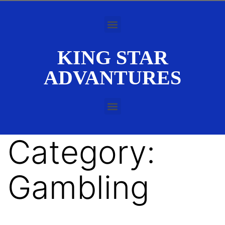
KING STAR
ADVANTURES
Category:
Gambling