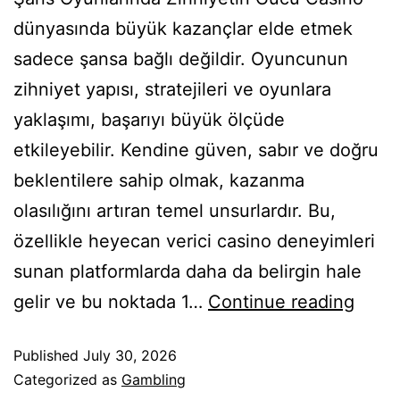
dünyasında büyük kazançlar elde etmek
sadece şansa bağlı değildir. Oyuncunun
zihniyet yapısı, stratejileri ve oyunlara
yaklaşımı, başarıyı büyük ölçüde
etkileyebilir. Kendine güven, sabır ve doğru
beklentilere sahip olmak, kazanma
olasılığını artıran temel unsurlardır. Bu,
özellikle heyecan verici casino deneyimleri
sunan platformlarda daha da belirgin hale
gelir ve bu noktada 1…
Continue reading
Published
July 30, 2026
Categorized as
Gambling