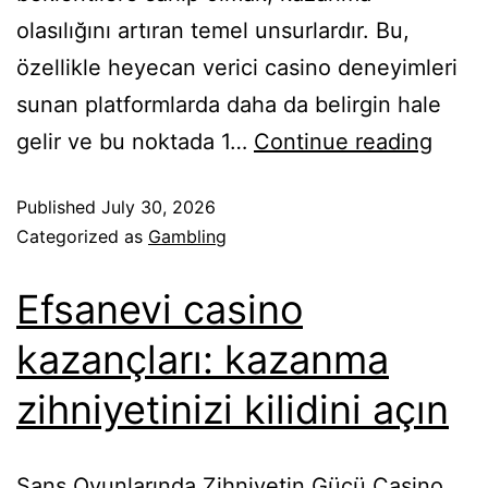
olasılığını artıran temel unsurlardır. Bu,
özellikle heyecan verici casino deneyimleri
sunan platformlarda daha da belirgin hale
gelir ve bu noktada 1…
Continue reading
Published
July 30, 2026
Categorized as
Gambling
Efsanevi casino
kazançları: kazanma
zihniyetinizi kilidini açın
Şans Oyunlarında Zihniyetin Gücü Casino