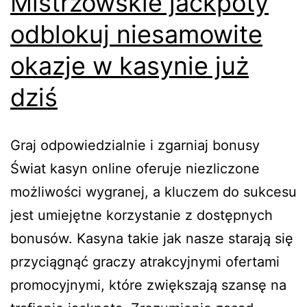
Mistrzowskie jackpoty
odblokuj niesamowite
okazje w kasynie już
dziś
Graj odpowiedzialnie i zgarniaj bonusy
Świat kasyn online oferuje niezliczone
możliwości wygranej, a kluczem do sukcesu
jest umiejętne korzystanie z dostępnych
bonusów. Kasyna takie jak nasze starają się
przyciągnąć graczy atrakcyjnymi ofertami
promocyjnymi, które zwiększają szansę na