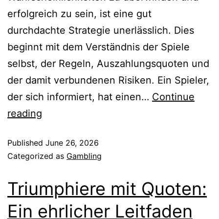
erfolgreich zu sein, ist eine gut
durchdachte Strategie unerlässlich. Dies
beginnt mit dem Verständnis der Spiele
selbst, der Regeln, Auszahlungsquoten und
der damit verbundenen Risiken. Ein Spieler,
der sich informiert, hat einen…
Continue
reading
Published
June 26, 2026
Categorized as
Gambling
Triumphiere mit Quoten:
Ein ehrlicher Leitfaden