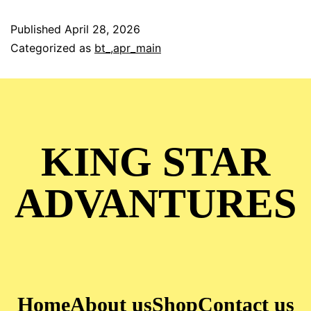
Published
April 28, 2026
Categorized as
bt_,apr_main
KING STAR
ADVANTURES
Home
About us
Shop
Contact us