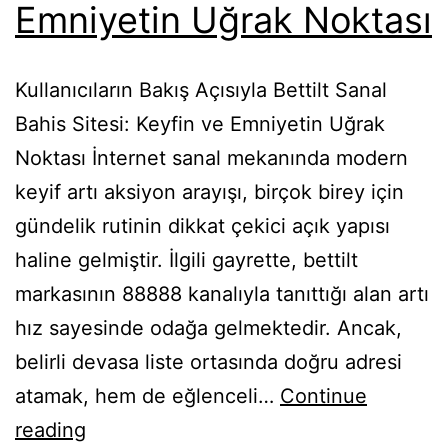
Emniyetin Uğrak Noktası
Kullanıcıların Bakış Açısıyla Bettilt Sanal
Bahis Sitesi: Keyfin ve Emniyetin Uğrak
Noktası İnternet sanal mekanında modern
keyif artı aksiyon arayışı, birçok birey için
gündelik rutinin dikkat çekici açık yapısı
haline gelmiştir. İlgili gayrette, bettilt
markasının 88888 kanalıyla tanıttığı alan artı
hız sayesinde odağa gelmektedir. Ancak,
belirli devasa liste ortasında doğru adresi
atamak, hem de eğlenceli…
Continue
reading