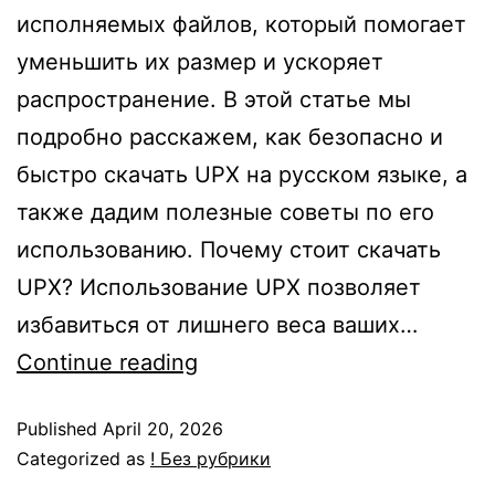
исполняемых файлов, который помогает
уменьшить их размер и ускоряет
распространение. В этой статье мы
подробно расскажем, как безопасно и
быстро скачать UPX на русском языке, а
также дадим полезные советы по его
использованию. Почему стоит скачать
UPX? Использование UPX позволяет
избавиться от лишнего веса ваших…
Continue reading
Published
April 20, 2026
Categorized as
! Без рубрики