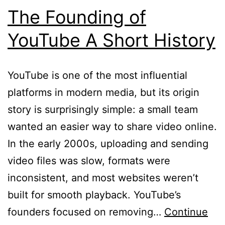
The Founding of
YouTube A Short History
YouTube is one of the most influential
platforms in modern media, but its origin
story is surprisingly simple: a small team
wanted an easier way to share video online.
In the early 2000s, uploading and sending
video files was slow, formats were
inconsistent, and most websites weren’t
built for smooth playback. YouTube’s
founders focused on removing…
Continue