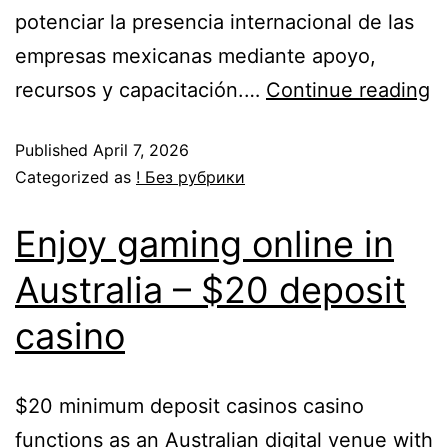
potenciar la presencia internacional de las
empresas mexicanas mediante apoyo,
recursos y capacitación.…
Continue reading
Published
April 7, 2026
Categorized as
! Без рубрики
Enjoy gaming online in
Australia – $20 deposit
casino
$20 minimum deposit casinos casino
functions as an Australian digital venue with