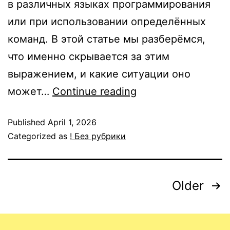
в различных языках программирования
или при использовании определённых
команд. В этой статье мы разберёмся,
что именно скрывается за этим
выражением, и какие ситуации оно
может…
Continue reading
Published
April 1, 2026
Categorized as
! Без рубрики
Older