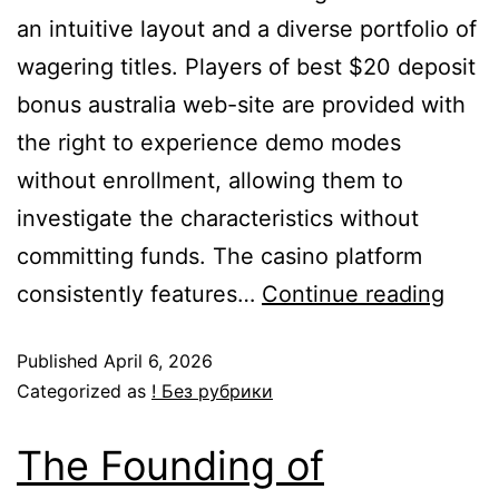
an intuitive layout and a diverse portfolio of
wagering titles. Players of best $20 deposit
bonus australia web-site are provided with
the right to experience demo modes
without enrollment, allowing them to
investigate the characteristics without
committing funds. The casino platform
consistently features…
Continue reading
Published
April 6, 2026
Categorized as
! Без рубрики
The Founding of