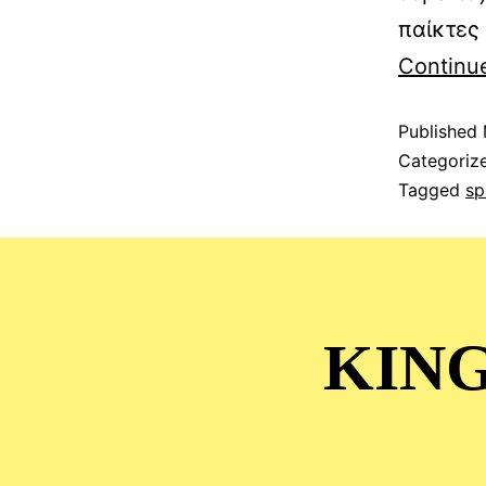
παίκτες
Continu
Published
Categoriz
Tagged
sp
KING