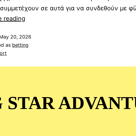
 συμμετέχουν σε αυτά για να συνδεθούν με φ
e reading
May 20, 2026
ed as
betting
ort
 STAR ADVAN