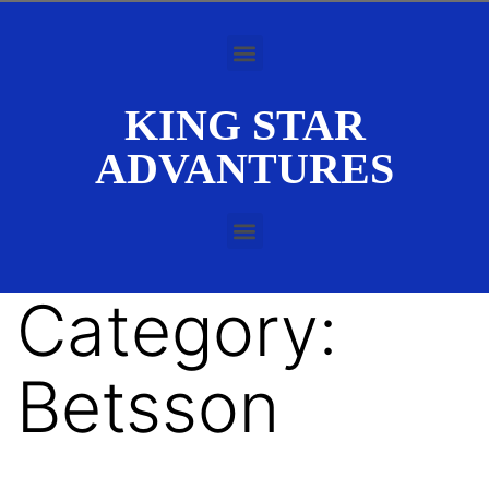
KING STAR
ADVANTURES
Category:
Betsson