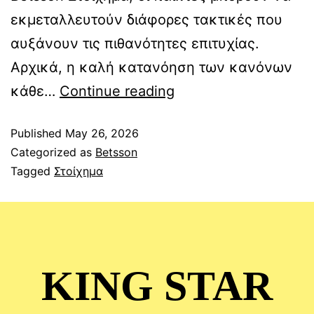
εκμεταλλευτούν διάφορες τακτικές που
αυξάνουν τις πιθανότητες επιτυχίας.
Αρχικά, η καλή κατανόηση των κανόνων
κάθε…
Continue reading
Published
May 26, 2026
Categorized as
Betsson
Tagged
Στοίχημα
KING STAR