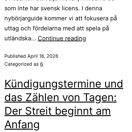
som inte har svensk licens. I denna
nybörjarguide kommer vi att fokusera på
uttag och fördelarna med att spela på
utländska…
Continue reading
Published
April 16, 2026
Categorized as
6
Kündigungstermine und
das Zählen von Tagen:
Der Streit beginnt am
Anfang