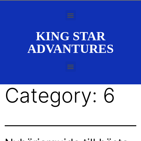
KING STAR
ADVANTURES
Category:
6