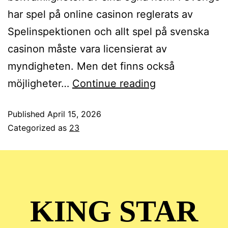
har spel på online casinon reglerats av
Spelinspektionen och allt spel på svenska
casinon måste vara licensierat av
myndigheten. Men det finns också
möjligheter…
Continue reading
Published
April 15, 2026
Categorized as
23
KING STAR