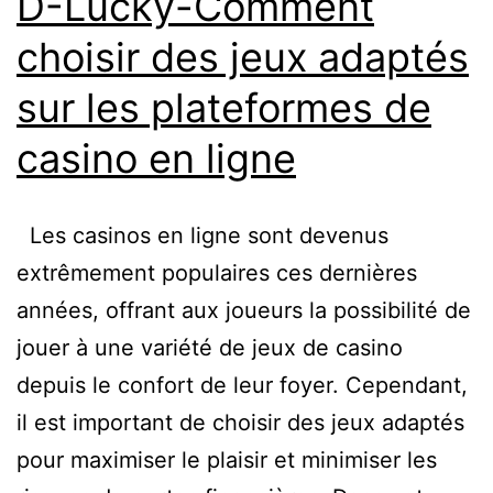
D-Lucky-Comment
choisir des jeux adaptés
sur les plateformes de
casino en ligne
Les casinos en ligne sont devenus
extrêmement populaires ces dernières
années, offrant aux joueurs la possibilité de
jouer à une variété de jeux de casino
depuis le confort de leur foyer. Cependant,
il est important de choisir des jeux adaptés
pour maximiser le plaisir et minimiser les