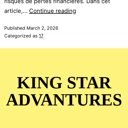
risques de pertes financières. Dans cet
article,…
Continue reading
Published
March 2, 2026
Categorized as
17
KING STAR
ADVANTURES