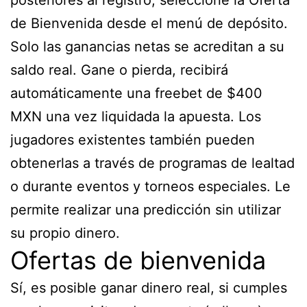
posteriores al registro, seleccione la Oferta
de Bienvenida desde el menú de depósito.
Solo las ganancias netas se acreditan a su
saldo real. Gane o pierda, recibirá
automáticamente una freebet de $400
MXN una vez liquidada la apuesta. Los
jugadores existentes también pueden
obtenerlas a través de programas de lealtad
o durante eventos y torneos especiales. Le
permite realizar una predicción sin utilizar
su propio dinero.
Ofertas de bienvenida
Sí, es posible ganar dinero real, si cumples