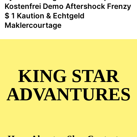
Kostenfrei Demo Aftershock Frenzy
$ 1 Kaution & Echtgeld
Maklercourtage
KING STAR
ADVANTURES