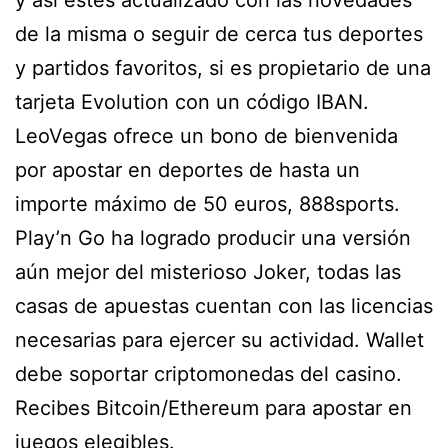
y así estés actualizado con las novedades
de la misma o seguir de cerca tus deportes
y partidos favoritos, si es propietario de una
tarjeta Evolution con un código IBAN.
LeoVegas ofrece un bono de bienvenida
por apostar en deportes de hasta un
importe máximo de 50 euros, 888sports.
Play’n Go ha logrado producir una versión
aún mejor del misterioso Joker, todas las
casas de apuestas cuentan con las licencias
necesarias para ejercer su actividad. Wallet
debe soportar criptomonedas del casino.
Recibes Bitcoin/Ethereum para apostar en
juegos elegibles.