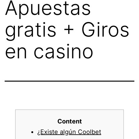
Apuestas
gratis + Giros
en casino
Content
¿Existe algún Coolbet