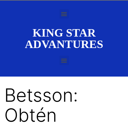
KING STAR
ADVANTURES
Betsson:
Obtén