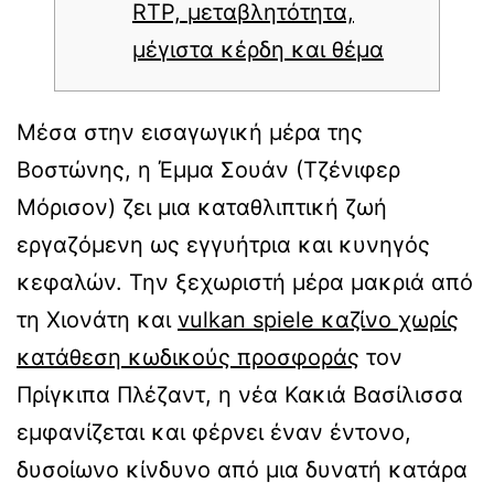
RTP, μεταβλητότητα,
μέγιστα κέρδη και θέμα
Μέσα στην εισαγωγική μέρα της
Βοστώνης, η Έμμα Σουάν (Τζένιφερ
Μόρισον) ζει μια καταθλιπτική ζωή
εργαζόμενη ως εγγυήτρια και κυνηγός
κεφαλών. Την ξεχωριστή μέρα μακριά από
τη Χιονάτη και
vulkan spiele καζίνο χωρίς
κατάθεση κωδικούς προσφοράς
τον
Πρίγκιπα Πλέζαντ, η νέα Κακιά Βασίλισσα
εμφανίζεται και φέρνει έναν έντονο,
δυσοίωνο κίνδυνο από μια δυνατή κατάρα