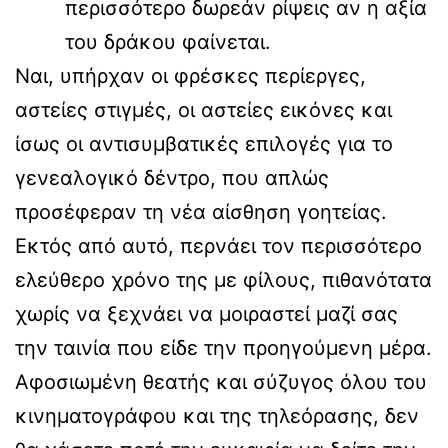
περισσότερο δωρεάν ρίψεις αν η αξία
του δράκου φαίνεται.
Ναι, υπήρχαν οι φρέσκες περίεργες,
αστείες στιγμές, οι αστείες εικόνες και
ίσως οι αντισυμβατικές επιλογές για το
γενεαλογικό δέντρο, που απλώς
προσέφεραν τη νέα αίσθηση γοητείας.
Εκτός από αυτό, περνάει τον περισσότερο
ελεύθερο χρόνο της με φίλους, πιθανότατα
χωρίς να ξεχνάει να μοιραστεί μαζί σας
την ταινία που είδε την προηγούμενη μέρα.
Αφοσιωμένη θεατής και σύζυγος όλου του
κινηματογράφου και της τηλεόρασης, δεν