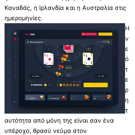
Καναδάς, η Ιρλανδία και η Αυστραλία στις
ημερομηνίες.
Η
ν
ε
ό
τ
ε
ρ
η
τ
αυτότητα από μόνη της είναι σαν ένα
υπέροχο, θρασύ νεύμα στον