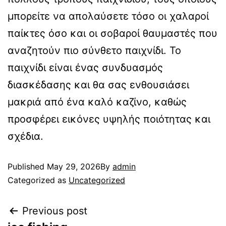
μπορείτε να απολαύσετε τόσο οι χαλαροί
παίκτες όσο και οι σοβαροί θαυμαστές που
αναζητούν πιο σύνθετο παιχνίδι. Το
παιχνίδι είναι ένας συνδυασμός
διασκέδασης και θα σας ενθουσιάσει
μακριά από ένα καλό καζίνο, καθώς
προσφέρει εικόνες υψηλής ποιότητας και
σχέδια.
Published
May 29, 2026
By
admin
Categorized as
Uncategorized
Previous post