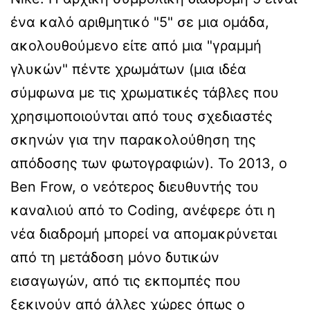
ένα καλό αριθμητικό "5" σε μια ομάδα,
ακολουθούμενο είτε από μια "γραμμή
γλυκών" πέντε χρωμάτων (μια ιδέα
σύμφωνα με τις χρωματικές τάβλες που
χρησιμοποιούνται από τους σχεδιαστές
σκηνών για την παρακολούθηση της
απόδοσης των φωτογραφιών). Το 2013, ο
Ben Frow, ο νεότερος διευθυντής του
καναλιού από το Coding, ανέφερε ότι η
νέα διαδρομή μπορεί να απομακρύνεται
από τη μετάδοση μόνο δυτικών
εισαγωγών, από τις εκπομπές που
ξεκινούν από άλλες χώρες όπως ο