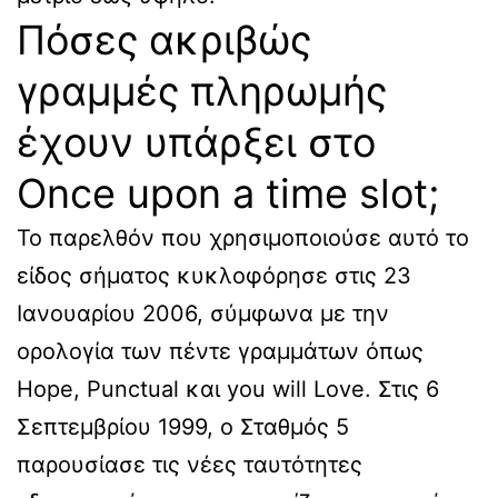
Πόσες ακριβώς
γραμμές πληρωμής
έχουν υπάρξει στο
Once upon a time slot;
Το παρελθόν που χρησιμοποιούσε αυτό το
είδος σήματος κυκλοφόρησε στις 23
Ιανουαρίου 2006, σύμφωνα με την
ορολογία των πέντε γραμμάτων όπως
Hope, Punctual και you will Love. Στις 6
Σεπτεμβρίου 1999, ο Σταθμός 5
παρουσίασε τις νέες ταυτότητες