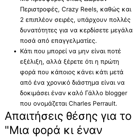
Περιστροφές, Crazy Reels, καθώς και
2 επιπλέον σειρές, υπάρχουν πολλές
δυνατότητες για να κερδίσετε μεγάλα
ποσά από επαγγελματίες.
Κάτι που μπορεί να μην είναι ποτέ
εξέλιξη, αλλά ξέρετε ότι η πρώτη
φορά που κάποιος κάνει κάτι μετά
από ένα χρονικό διάστημα είναι να
δοκιμάσει έναν καλό Γάλλο blogger
που ονομάζεται Charles Perrault.
Απαιτήσεις θέσης για το
"Μια φορά κι έναν