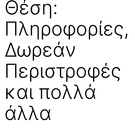
Θέση:
Πληροφορίες,
Δωρεάν
Περιστροφές
και πολλά
άλλα