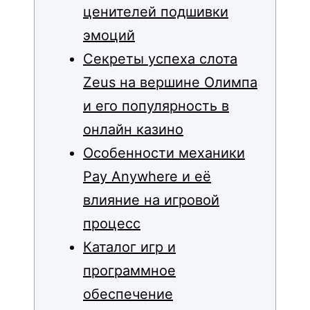
ценителей подшивки
эмоций
Секреты успеха слота
Zeus на вершине Олимпа
и его популярность в
онлайн казино
Особенности механики
Pay Anywhere и её
влияние на игровой
процесс
Каталог игр и
программное
обеспечение