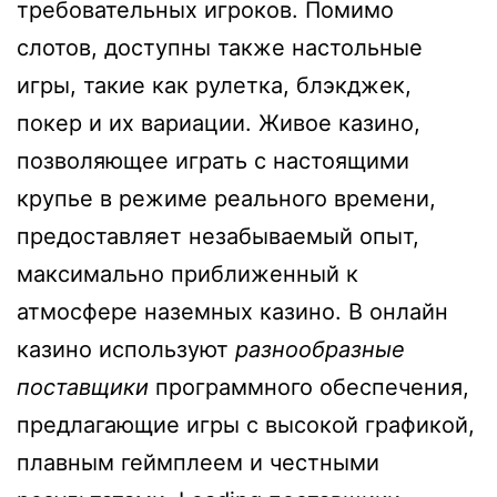
требовательных игроков. Помимо
слотов, доступны также настольные
игры, такие как рулетка, блэкджек,
покер и их вариации. Живое казино,
позволяющее играть с настоящими
крупье в режиме реального времени,
предоставляет незабываемый опыт,
максимально приближенный к
атмосфере наземных казино. В онлайн
казино используют
разнообразные
поставщики
программного обеспечения,
предлагающие игры с высокой графикой,
плавным геймплеем и честными