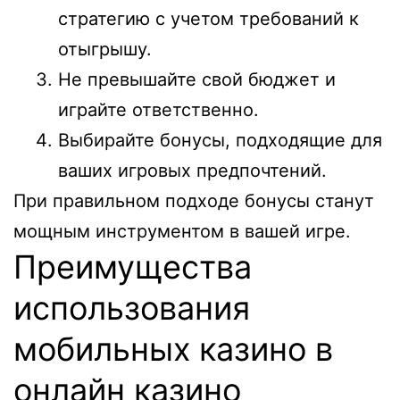
стратегию с учетом требований к
отыгрышу.
Не превышайте свой бюджет и
играйте ответственно.
Выбирайте бонусы, подходящие для
ваших игровых предпочтений.
При правильном подходе бонусы станут
мощным инструментом в вашей игре.
Преимущества
использования
мобильных казино в
онлайн казино