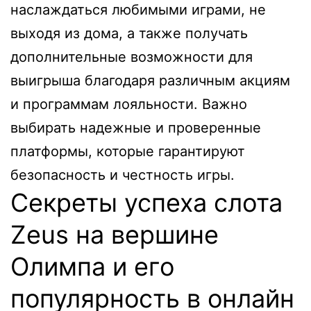
наслаждаться любимыми играми, не
выходя из дома, а также получать
дополнительные возможности для
выигрыша благодаря различным акциям
и программам лояльности. Важно
выбирать надежные и проверенные
платформы, которые гарантируют
безопасность и честность игры.
Секреты успеха слота
Zeus на вершине
Олимпа и его
популярность в онлайн