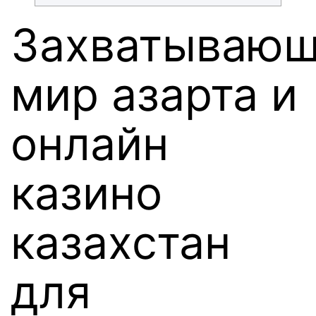
Захватываю
мир азарта и
онлайн
казино
казахстан
для