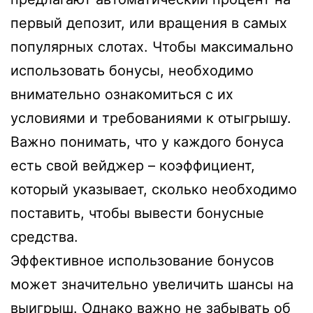
первый депозит, или вращения в самых
популярных слотах. Чтобы максимально
использовать бонусы, необходимо
внимательно ознакомиться с их
условиями и требованиями к отыгрышу.
Важно понимать, что у каждого бонуса
есть свой вейджер – коэффициент,
который указывает, сколько необходимо
поставить, чтобы вывести бонусные
средства.
Эффективное использование бонусов
может значительно увеличить шансы на
выигрыш. Однако важно не забывать об