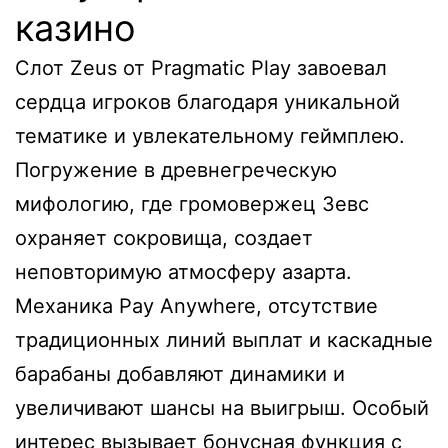
казино
Слот Zeus от Pragmatic Play завоевал
сердца игроков благодаря уникальной
тематике и увлекательному геймплею.
Погружение в древнегреческую
мифологию, где громовержец Зевс
охраняет сокровища, создает
неповторимую атмосферу азарта.
Механика Pay Anywhere, отсутствие
традиционных линий выплат и каскадные
барабаны добавляют динамики и
увеличивают шансы на выигрыш. Особый
интерес вызывает бонусная функция с