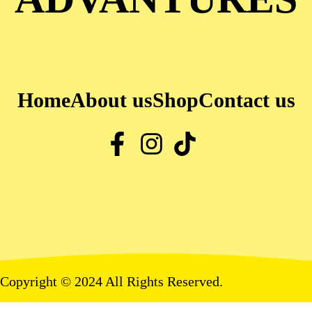
Home
About us
Shop
Contact us
Copyright © 2024 All Rights Reserved.