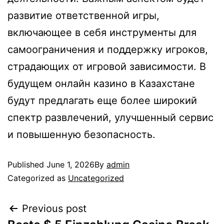
развитие ответственной игры,
включающее в себя инструменты для
самоограничения и поддержку игроков,
страдающих от игровой зависимости. В
будущем онлайн казино в Казахстане
будут предлагать еще более широкий
спектр развлечений, улучшенный сервис
и повышенную безопасность.
Published
June 1, 2026
By
admin
Categorized as
Uncategorized
Previous post