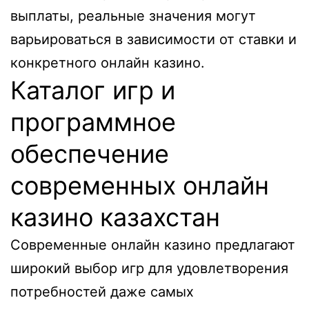
выплаты, реальные значения могут
варьироваться в зависимости от ставки и
конкретного онлайн казино.
Каталог игр и
программное
обеспечение
современных онлайн
казино казахстан
Современные онлайн казино предлагают
широкий выбор игр для удовлетворения
потребностей даже самых