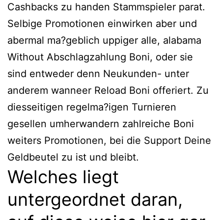
Cashbacks zu handen Stammspieler parat.
Selbige Promotionen einwirken aber und
abermal ma?geblich uppiger alle, alabama
Without Abschlagzahlung Boni, oder sie
sind entweder denn Neukunden- unter
anderem wanneer Reload Boni offeriert. Zu
diesseitigen regelma?igen Turnieren
gesellen umherwandern zahlreiche Boni
weiters Promotionen, bei die Support Deine
Geldbeutel zu ist und bleibt.
Welches liegt
untergeordnet daran,