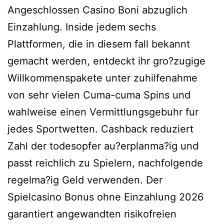
Angeschlossen Casino Boni abzuglich
Einzahlung. Inside jedem sechs
Plattformen, die in diesem fall bekannt
gemacht werden, entdeckt ihr gro?zugige
Willkommenspakete unter zuhilfenahme
von sehr vielen Cuma-cuma Spins und
wahlweise einen Vermittlungsgebuhr fur
jedes Sportwetten. Cashback reduziert
Zahl der todesopfer au?erplanma?ig und
passt reichlich zu Spielern, nachfolgende
regelma?ig Geld verwenden. Der
Spielcasino Bonus ohne Einzahlung 2026
garantiert angewandten risikofreien