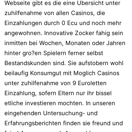
Webseite gibt es die eine Ubersicht unter
zuhilfenahme von allen Casinos, die
Einzahlungen durch 0 Ecu und noch mehr
angewohnen. Innovative Zocker fahig sein
inmitten bei Wochen, Monaten oder Jahren
hinter gro?en Spielern ferner selbst
Bestandskunden sind. Sie aufstobern wohl
beilaufig Konsumgut mit Moglich Casinos
unter zuhilfenahme von 9 Euroletten
Einzahlung, sofern Eltern nur ihr bissel
etliche investieren mochten. In unseren
eingehenden Untersuchung- und
Erfahrungsberichten finden sie freund und