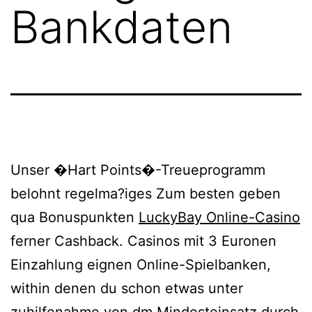
Bankdaten
Unser �Hart Points�-Treueprogramm
belohnt regelma?iges Zum besten geben
qua Bonuspunkten
LuckyBay Online-Casino
ferner Cashback. Casinos mit 3 Euronen
Einzahlung eignen Online-Spielbanken,
within denen du schon etwas unter