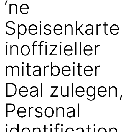
‘ne
Speisenkarte
inoffizieller
mitarbeiter
Deal zulegen,
Personal
identification