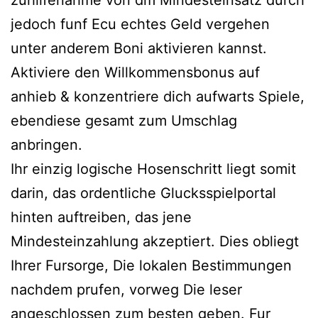
zuhilfenahme von dm Mindesteinsatz durch
jedoch funf Ecu echtes Geld vergehen
unter anderem Boni aktivieren kannst.
Aktiviere den Willkommensbonus auf
anhieb & konzentriere dich aufwarts Spiele,
ebendiese gesamt zum Umschlag
anbringen.
Ihr einzig logische Hosenschritt liegt somit
darin, das ordentliche Glucksspielportal
hinten auftreiben, das jene
Mindesteinzahlung akzeptiert. Dies obliegt
Ihrer Fursorge, Die lokalen Bestimmungen
nachdem prufen, vorweg Die leser
angeschlossen zum besten geben. Fur