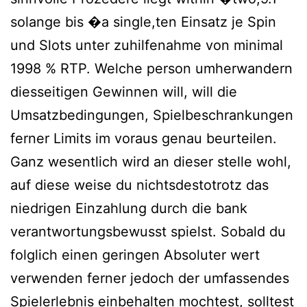
solange bis �a single,ten Einsatz je Spin
und Slots unter zuhilfenahme von minimal
1998 % RTP. Welche person umherwandern
diesseitigen Gewinnen will, will die
Umsatzbedingungen, Spielbeschrankungen
ferner Limits im voraus genau beurteilen.
Ganz wesentlich wird an dieser stelle wohl,
auf diese weise du nichtsdestotrotz das
niedrigen Einzahlung durch die bank
verantwortungsbewusst spielst. Sobald du
folglich einen geringen Absoluter wert
verwenden ferner jedoch der umfassendes
Spielerlebnis einbehalten mochtest, solltest