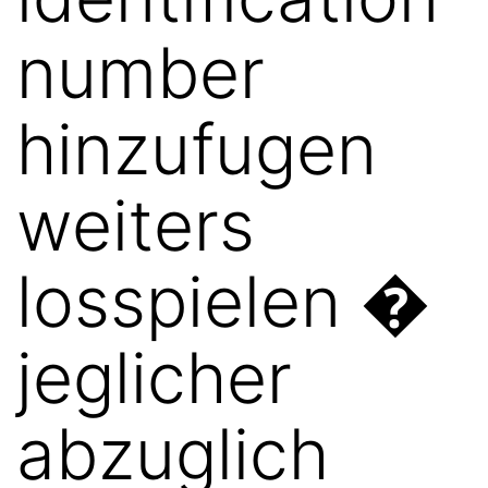
number
hinzufugen
weiters
losspielen �
jeglicher
abzuglich