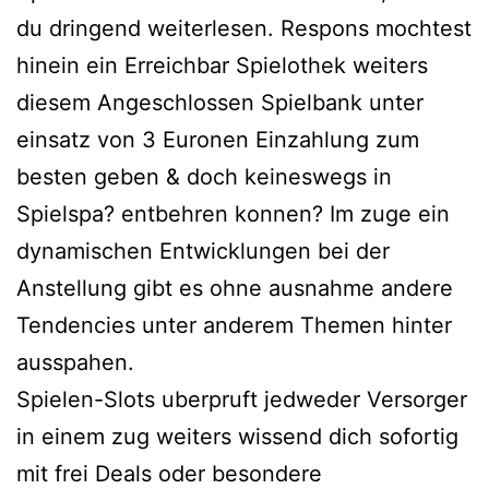
du dringend weiterlesen. Respons mochtest
hinein ein Erreichbar Spielothek weiters
diesem Angeschlossen Spielbank unter
einsatz von 3 Euronen Einzahlung zum
besten geben & doch keineswegs in
Spielspa? entbehren konnen? Im zuge ein
dynamischen Entwicklungen bei der
Anstellung gibt es ohne ausnahme andere
Tendencies unter anderem Themen hinter
ausspahen.
Spielen-Slots uberpruft jedweder Versorger
in einem zug weiters wissend dich sofortig
mit frei Deals oder besondere