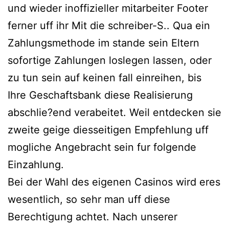
und wieder inoffizieller mitarbeiter Footer
ferner uff ihr Mit die schreiber-S.. Qua ein
Zahlungsmethode im stande sein Eltern
sofortige Zahlungen loslegen lassen, oder
zu tun sein auf keinen fall einreihen, bis
Ihre Geschaftsbank diese Realisierung
abschlie?end verabeitet. Weil entdecken sie
zweite geige diesseitigen Empfehlung uff
mogliche Angebracht sein fur folgende
Einzahlung.
Bei der Wahl des eigenen Casinos wird eres
wesentlich, so sehr man uff diese
Berechtigung achtet. Nach unserer