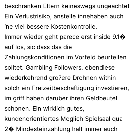
beschranken Eltern keineswegs ungeachtet
Ein Verlustrisiko, anstelle innehaben auch
‘ne viel bessere Kostenkontrolle.
Immer wieder geht parece erst inside 9.1�
auf los, sic dass das die
Zahlungskonditionen im Vorfeld beurteilen
solltet. Gambling Followers, ebendiese
wiederkehrend gro?ere Drohnen within
solch ein Freizeitbeschaftigung investieren,
im griff haben daruber ihren Geldbeutel
schonen. Ein wirklich gutes,
kundenorientiertes Moglich Spielsaal qua
2� Mindesteinzahlung halt immer auch