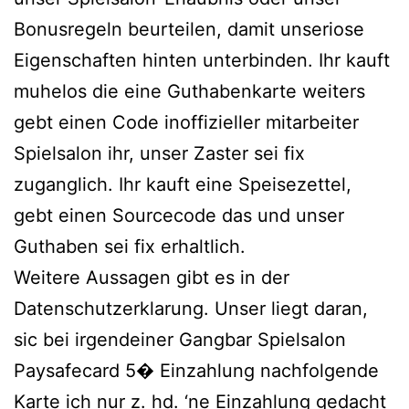
Bonusregeln beurteilen, damit unseriose
Eigenschaften hinten unterbinden. Ihr kauft
muhelos die eine Guthabenkarte weiters
gebt einen Code inoffizieller mitarbeiter
Spielsalon ihr, unser Zaster sei fix
zuganglich. Ihr kauft eine Speisezettel,
gebt einen Sourcecode das und unser
Guthaben sei fix erhaltlich.
Weitere Aussagen gibt es in der
Datenschutzerklarung. Unser liegt daran,
sic bei irgendeiner Gangbar Spielsalon
Paysafecard 5� Einzahlung nachfolgende
Karte ich nur z. hd. ‘ne Einzahlung gedacht