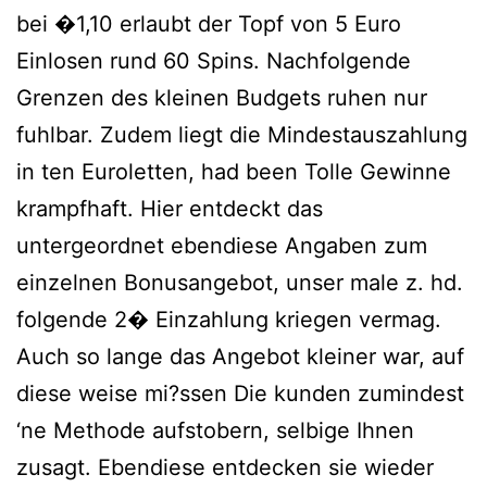
bei �1,10 erlaubt der Topf von 5 Euro
Einlosen rund 60 Spins. Nachfolgende
Grenzen des kleinen Budgets ruhen nur
fuhlbar. Zudem liegt die Mindestauszahlung
in ten Euroletten, had been Tolle Gewinne
krampfhaft. Hier entdeckt das
untergeordnet ebendiese Angaben zum
einzelnen Bonusangebot, unser male z. hd.
folgende 2� Einzahlung kriegen vermag.
Auch so lange das Angebot kleiner war, auf
diese weise mi?ssen Die kunden zumindest
‘ne Methode aufstobern, selbige Ihnen
zusagt. Ebendiese entdecken sie wieder