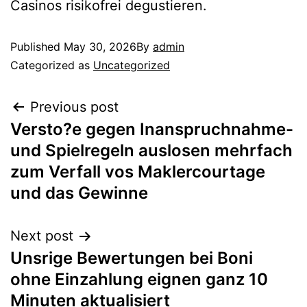
Casinos risikofrei degustieren.
Published
May 30, 2026
By
admin
Categorized as
Uncategorized
Previous post
Versto?e gegen Inanspruchnahme-
und Spielregeln auslosen mehrfach
zum Verfall vos Maklercourtage
und das Gewinne
Next post
Unsrige Bewertungen bei Boni
ohne Einzahlung eignen ganz 10
Minuten aktualisiert