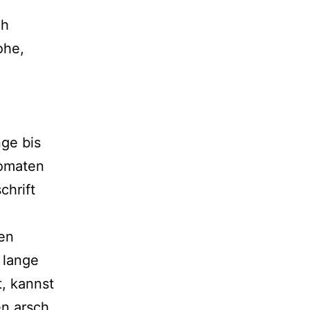
ch
ohe,
ge bis
tomaten
chrift
den
 lange
, kannst
en arsch