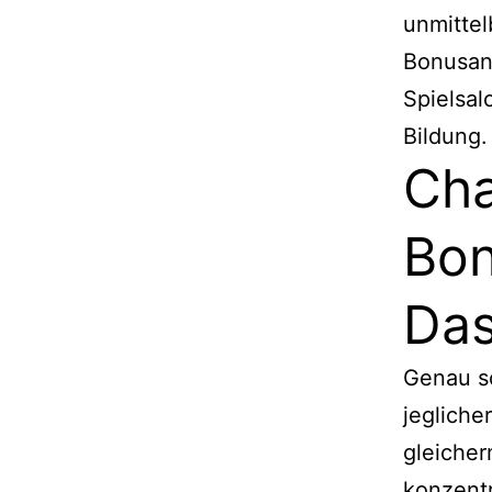
unmittel
Bonusan
Spielsal
Bildung.
Cha
Bon
Das
Genau s
jegliche
gleicher
konzentr