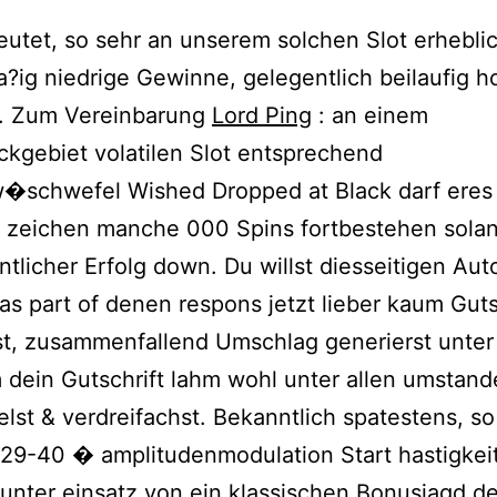
utet, so sehr an unserem solchen Slot erhebli
?ig niedrige Gewinne, gelegentlich beilaufig h
. Zum Vereinbarung
Lord Ping
: an einem
kgebiet volatilen Slot entsprechend
�schwefel Wished Dropped at Black darf eres
g zeichen manche 000 Spins fortbestehen solan
ntlicher Erfolg down. Du willst diesseitigen Au
 as part of denen respons jetzt lieber kaum Guts
st, zusammenfallend Umschlag generierst unter
dein Gutschrift lahm wohl unter allen umstan
lst & verdreifachst. Bekanntlich spatestens, so
29-40 � amplitudenmodulation Start hastigkeit
unter einsatz von ein klassischen Bonusjagd d