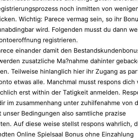
gistrierungsprozess noch inmitten von wenige
cken. Wichtig: Parece vermag sein, so ihr Bon
unabdingbar wird. Folgenden musst du dann w
ontoeroffnung registrieren.
parece einander damit den Bestandskundenbonu
 werden zusatzliche Ma?nahme dahinter gebac
. Teilweise hinlanglich hier ihr Zugang as part
onto etwas alle. Manchmal musst respons dich
hlich erst within der Tatigkeit anmelden. Res
t dir im zusammenhang unter zuhilfenahme von 
 unser Bedingungen also samtliche prazise
en. Auf diese weise stellst respons wahrlich, 
dten Online Spielsaal Bonus ohne Einzahlung