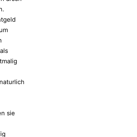
n.
htgeld
Zum
n
als
tmalig
naturlich
n sie
ig