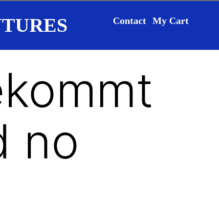
NTURES
Contact
My Cart
ekommt
d no