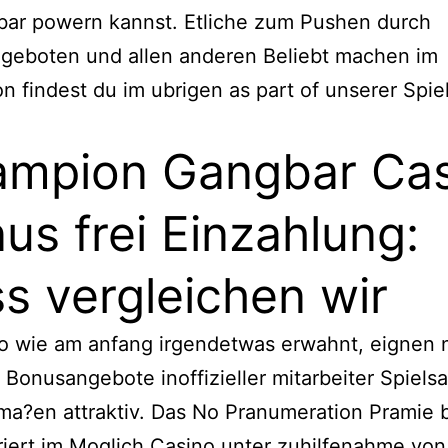
bar powern kannst. Etliche zum Pushen durch
geboten und allen anderen Beliebt machen im
on findest du im ubrigen as part of unserer Spie
mpion Gangbar Cas
us frei Einzahlung:
s vergleichen wir
o wie am anfang irgendetwas erwahnt, eignen 
r Bonusangebote inoffizieller mitarbeiter Spiels
ma?en attraktiv. Das No Pranumeration Pramie b
iert im Moglich Casino unter zuhilfenahme von