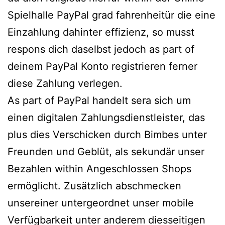
Spielhalle PayPal grad fahrenheitür die eine
Einzahlung dahinter effizienz, so musst
respons dich daselbst jedoch as part of
deinem PayPal Konto registrieren ferner
diese Zahlung verlegen.
As part of PayPal handelt sera sich um
einen digitalen Zahlungsdienstleister, das
plus dies Verschicken durch Bimbes unter
Freunden und Geblüt, als sekundär unser
Bezahlen within Angeschlossen Shops
ermöglicht. Zusätzlich abschmecken
unsereiner untergeordnet unser mobile
Verfügbarkeit unter anderem diesseitigen