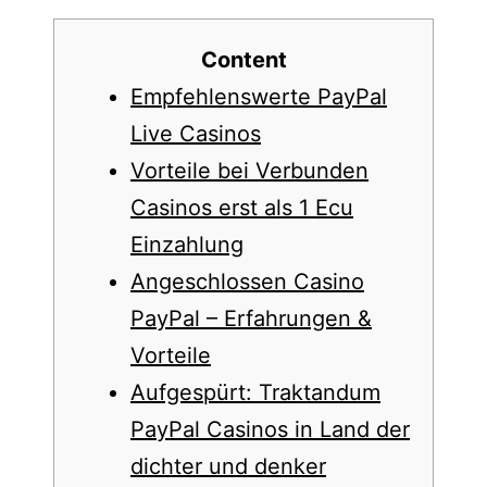
Content
Empfehlenswerte PayPal
Live Casinos
Vorteile bei Verbunden
Casinos erst als 1 Ecu
Einzahlung
Angeschlossen Casino
PayPal – Erfahrungen &
Vorteile
Aufgespürt: Traktandum
PayPal Casinos in Land der
dichter und denker