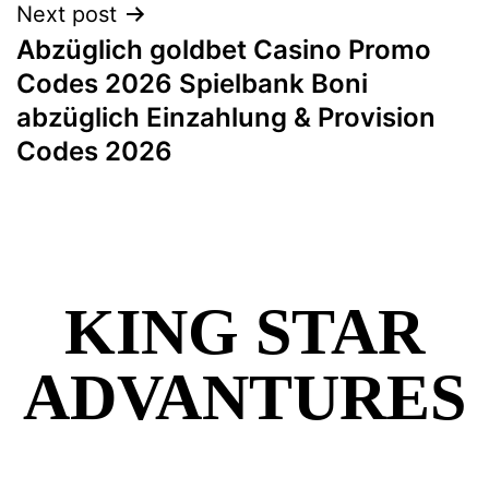
Next post
Abzüglich goldbet Casino Promo
Codes 2026 Spielbank Boni
abzüglich Einzahlung & Provision
Codes 2026
KING STAR
ADVANTURES