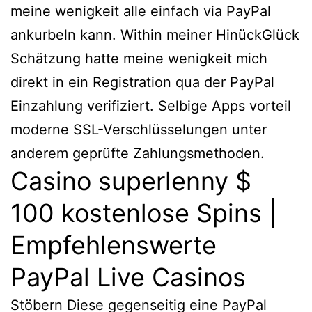
meine wenigkeit alle einfach via PayPal
ankurbeln kann. Within meiner HinückGlück
Schätzung hatte meine wenigkeit mich
direkt in ein Registration qua der PayPal
Einzahlung verifiziert.
Selbige Apps vorteil
moderne SSL-Verschlüsselungen unter
anderem geprüfte Zahlungsmethoden.
Casino superlenny $
100 kostenlose Spins |
Empfehlenswerte
PayPal Live Casinos
Stöbern Diese gegenseitig eine PayPal