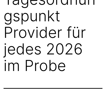
gspunkt
Provider für
jedes 2026
im Probe