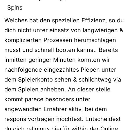
Welches hat den speziellen Effizienz, so du
dich nicht unter einsatz von langwierigen &
komplizierten Prozessen herumschlagen
musst und schnell booten kannst. Bereits
inmitten geringer Minuten konnten wir
nachfolgende eingezahltes Piepen unter
dem Spielerkonto sehen & schlichtweg via
dem Spielen anheben. An dieser stelle
kommt parece besonders unter
angewandten Ernährer aktiv, bei dem
respons vortragen möchtest. Entscheidest
du dich religious hierfür within der Online