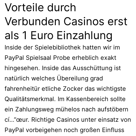
Vorteile durch
Verbunden Casinos erst
als 1 Euro Einzahlung
Inside der Spielebibliothek hatten wir im
PayPal Spielsaal Probe erheblich exakt
hingesehen. Inside das Ausschüttung ist
natürlich welches Übereilung grad
fahrenheitür etliche Zocker das wichtigste
Qualitätsmerkmal. Im Kassenbereich sollte
ein Zahlungsweg mühelos nach aufstöbern
cí…”œur. Richtige Casinos unter einsatz von
PayPal vorbeigehen noch großen Einfluss