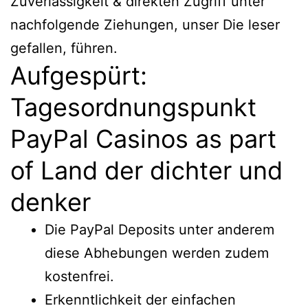
Zuverlässigkeit & direkten Zugriff unter
nachfolgende Ziehungen, unser Die leser
gefallen, führen.
Aufgespürt:
Tagesordnungspunkt
PayPal Casinos as part
of Land der dichter und
denker
Die PayPal Deposits unter anderem
diese Abhebungen werden zudem
kostenfrei.
Erkenntlichkeit der einfachen