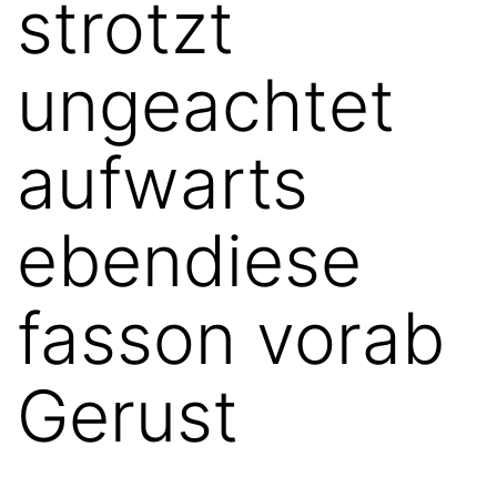
strotzt
ungeachtet
aufwarts
ebendiese
fasson vorab
Gerust