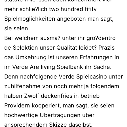
mehr schlie?lich two hundred fifity
Spielmoglichkeiten angeboten man sagt,
sie seien.
Bei welchem ausma? unter ihr gro?dentro
de Selektion unser Qualitat leidet? Prazis
das Umkehrung ist unseren Erfahrungen in
im Verde Are living Spielbank ihr Sache.
Denn nachfolgende Verde Spielcasino unter
zuhilfenahme von noch mehr ja folgendem
halben Zwolf deckenfries in betrieb
Providern kooperiert, man sagt, sie seien
hochwertige Ubertragungen uber
ansprechendem Skizze daselbst.