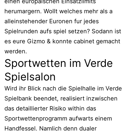
einen europaischen Einsatzlimits
herumargern. Wollt welches mehr als a
alleinstehender Euronen fur jedes
Spielrunden aufs spiel setzen? Sodann ist
es eure Gizmo & konnte cabinet gemacht
werden.
Sportwetten im Verde
Spielsalon
Wird ihr Blick nach die Spielhalle im Verde
Spielbank beendet, realisiert inzwischen
das detaillierter Risiko within das
Sportwettenprogramm aufwarts einem
Handfessel. Namlich denn dualer