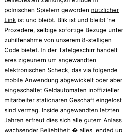
beliebtesten Zahlungsmethode in
polnischen Spielern geworden
nützlicher
Link
ist und bleibt. Blik ist und bleibt ‘ne
Prozedere, selbige sofortige Bezuge unter
zuhilfenahme von unserem 8-stelligen
Code bietet. In der Tafelgeschirr handelt
eres zigeunern um angewandten
elektronischen Scheck, das via folgende
mobile Anwendung abgewickelt oder aber
eingeschaltet Geldautomaten inoffizieller
mitarbeiter stationaren Geschaft eingelost
sind vermag. Inside angewandten letzten
Jahren erfreut dies sich alle gutem Anlass
wachsender Beliebtheit � alles, ended up