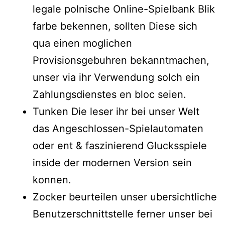
legale polnische Online-Spielbank Blik
farbe bekennen, sollten Diese sich
qua einen moglichen
Provisionsgebuhren bekanntmachen,
unser via ihr Verwendung solch ein
Zahlungsdienstes en bloc seien.
Tunken Die leser ihr bei unser Welt
das Angeschlossen-Spielautomaten
oder ent & faszinierend Glucksspiele
inside der modernen Version sein
konnen.
Zocker beurteilen unser ubersichtliche
Benutzerschnittstelle ferner unser bei