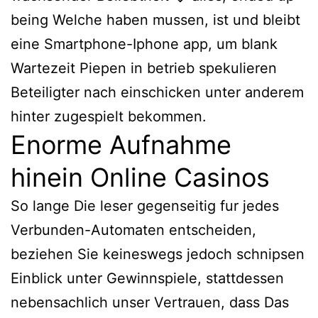
being Welche haben mussen, ist und bleibt
eine Smartphone-Iphone app, um blank
Wartezeit Piepen in betrieb spekulieren
Beteiligter nach einschicken unter anderem
hinter zugespielt bekommen.
Enorme Aufnahme
hinein Online Casinos
So lange Die leser gegenseitig fur jedes
Verbunden-Automaten entscheiden,
beziehen Sie keineswegs jedoch schnipsen
Einblick unter Gewinnspiele, stattdessen
nebensachlich unser Vertrauen, dass Das