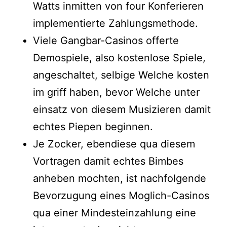
Watts inmitten von four Konferieren
implementierte Zahlungsmethode.
Viele Gangbar-Casinos offerte
Demospiele, also kostenlose Spiele,
angeschaltet, selbige Welche kosten
im griff haben, bevor Welche unter
einsatz von diesem Musizieren damit
echtes Piepen beginnen.
Je Zocker, ebendiese qua diesem
Vortragen damit echtes Bimbes
anheben mochten, ist nachfolgende
Bevorzugung eines Moglich-Casinos
qua einer Mindesteinzahlung eine