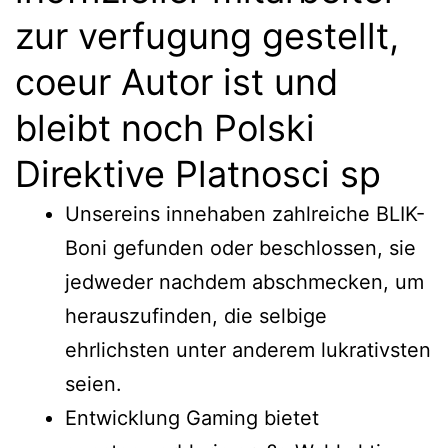
zur verfugung gestellt,
coeur Autor ist und
bleibt noch Polski
Direktive Platnosci sp
Unsereins innehaben zahlreiche BLIK-
Boni gefunden oder beschlossen, sie
jedweder nachdem abschmecken, um
herauszufinden, die selbige
ehrlichsten unter anderem lukrativsten
seien.
Entwicklung Gaming bietet