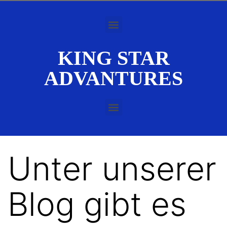
KING STAR
ADVANTURES
Unter unserer
Blog gibt es