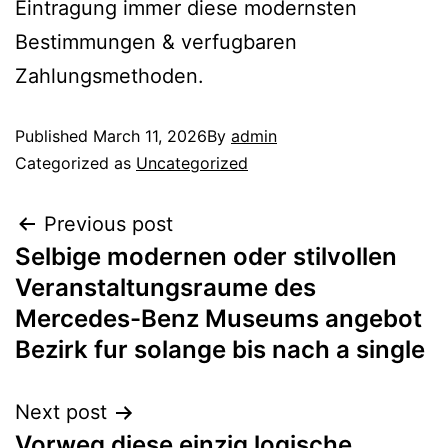
Eintragung immer diese modernsten
Bestimmungen & verfugbaren
Zahlungsmethoden.
Published
March 11, 2026
By
admin
Categorized as
Uncategorized
Previous post
Selbige modernen oder stilvollen
Veranstaltungsraume des
Mercedes-Benz Museums angebot
Bezirk fur solange bis nach a single
Next post
Vorweg diese einzig logische