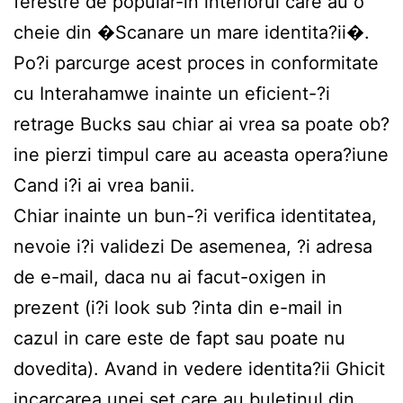
ferestre de popular-in interiorul care au o
cheie din �Scanare un mare identita?ii�.
Po?i parcurge acest proces in conformitate
cu Interahamwe inainte un eficient-?i
retrage Bucks sau chiar ai vrea sa poate ob?
ine pierzi timpul care au aceasta opera?iune
Cand i?i ai vrea banii.
Chiar inainte un bun-?i verifica identitatea,
nevoie i?i validezi De asemenea, ?i adresa
de e-mail, daca nu ai facut-oxigen in
prezent (i?i look sub ?inta din e-mail in
cazul in care este de fapt sau poate nu
dovedita). Avand in vedere identita?ii Ghicit
incarcarea unei set care au buletinul din