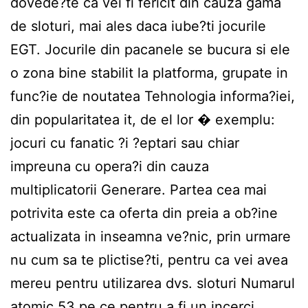
dovede?te ca vei fi fericit din cauza gama
de sloturi, mai ales daca iube?ti jocurile
EGT. Jocurile din pacanele se bucura si ele
o zona bine stabilit la platforma, grupate in
func?ie de noutatea Tehnologia informa?iei,
din popularitatea it, de el lor � exemplu:
jocuri cu fanatic ?i ?eptari sau chiar
impreuna cu opera?i din cauza
multiplicatorii Generare. Partea cea mai
potrivita este ca oferta din preia a ob?ine
actualizata in inseamna ve?nic, prin urmare
nu cum sa te plictise?ti, pentru ca vei avea
mereu pentru utilizarea dvs. sloturi Numarul
atomic 53 pe ce pentru a fi un incerci.