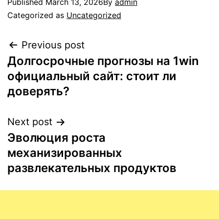
Published
March 13, 2026
By
admin
Categorized as
Uncategorized
Previous post
Долгосрочные прогнозы на 1win
официальный сайт: стоит ли
доверять?
Next post
Эволюция роста
механизированных
развлекательных продуктов