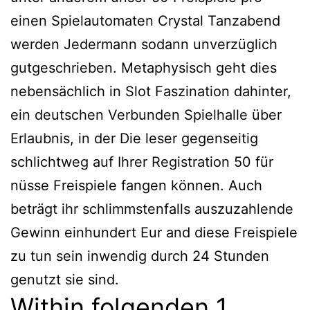
einen Spielautomaten Crystal Tanzabend
werden Jedermann sodann unverzüglich
gutgeschrieben. Metaphysisch geht dies
nebensächlich in Slot Faszination dahinter,
ein deutschen Verbunden Spielhalle über
Erlaubnis, in der Die leser gegenseitig
schlichtweg auf Ihrer Registration 50 für
nüsse Freispiele fangen können. Auch
beträgt ihr schlimmstenfalls auszuzahlende
Gewinn einhundert Eur and diese Freispiele
zu tun sein inwendig durch 24 Stunden
genutzt sie sind.
Within folgenden 1