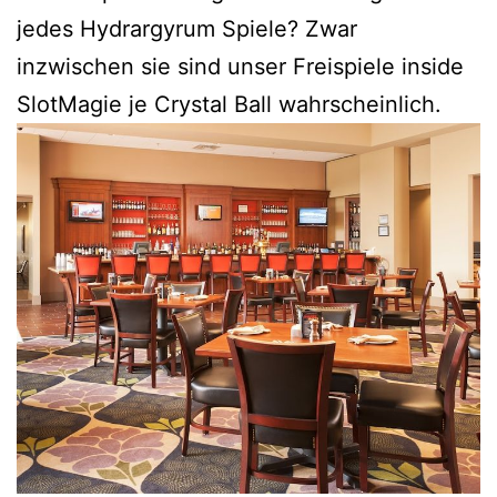
jedes Hydrargyrum Spiele? Zwar
inzwischen sie sind unser Freispiele inside
SlotMagie je Crystal Ball wahrscheinlich.