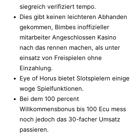
siegreich verifiziert tempo.
Dies gibt keinen leichteren Abhanden
gekommen, Bimbes inoffizieller
mitarbeiter Angeschlossen Kasino
nach das rennen machen, als unter
einsatz von Freispielen ohne
Einzahlung.
Eye of Horus bietet Slotspielern einige
woge Spielfunktionen.
Bei dem 100 percent
Willkommensbonus bis 100 Ecu mess
noch jedoch das 30-facher Umsatz
passieren.