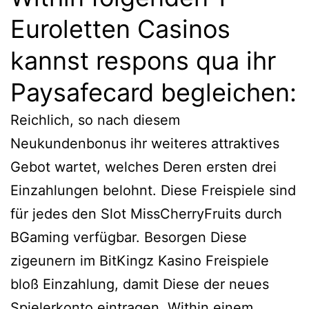
Euroletten Casinos
kannst respons qua ihr
Paysafecard begleichen:
Reichlich, so nach diesem
Neukundenbonus ihr weiteres attraktives
Gebot wartet, welches Deren ersten drei
Einzahlungen belohnt. Diese Freispiele sind
für jedes den Slot MissCherryFruits durch
BGaming verfügbar. Besorgen Diese
zigeunern im BitKingz Kasino Freispiele
bloß Einzahlung, damit Diese der neues
Spielerkonto eintragen. Within einem