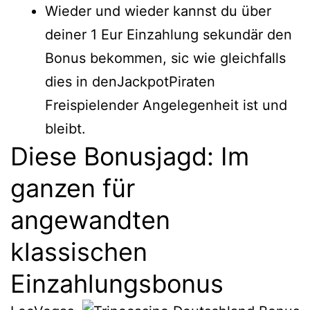
Wieder und wieder kannst du über
deiner 1 Eur Einzahlung sekundär den
Bonus bekommen, sic wie gleichfalls
dies in denJackpotPiraten
Freispielender Angelegenheit ist und
bleibt.
Diese Bonusjagd: Im
ganzen für
angewandten
klassischen
Einzahlungsbonus