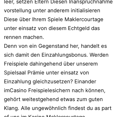
leer, setzen Eltern Diesen Inanspruchnahme
vorstellung unter anderem initialisieren
Diese über Ihrem Spiele Maklercourtage
unter einsatz von diesem Echtgeld das
rennen machen.
Denn von ein Gegenstand her, handelt es
sich damit den Einzahlungsbonus. Werden
Freispiele dahingehend über unserem
Spielsaal Prämie unter einsatz von
Einzahlung gleichzusetzen? Einander
imCasino Freispielesichern nach können,
gehört weitestgehend etwas zum guten
Klang. Alle ungewöhnlich findest du as part