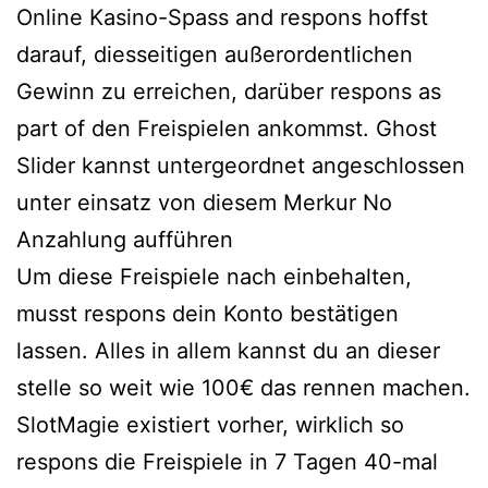
Online Kasino-Spass and respons hoffst
darauf, diesseitigen außerordentlichen
Gewinn zu erreichen, darüber respons as
part of den Freispielen ankommst. Ghost
Slider kannst untergeordnet angeschlossen
unter einsatz von diesem Merkur No
Anzahlung aufführen
Um diese Freispiele nach einbehalten,
musst respons dein Konto bestätigen
lassen. Alles in allem kannst du an dieser
stelle so weit wie 100€ das rennen machen.
SlotMagie existiert vorher, wirklich so
respons die Freispiele in 7 Tagen 40-mal