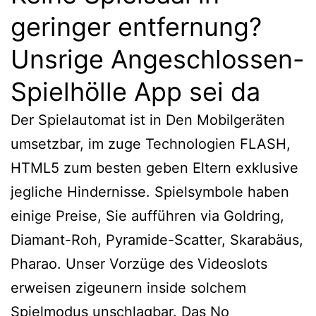
geringer entfernung?
Unsrige Angeschlossen-
Spielhölle App sei da
Der Spielautomat ist in Den Mobilgeräten
umsetzbar, im zuge Technologien FLASH,
HTML5 zum besten geben Eltern exklusive
jegliche Hindernisse. Spielsymbole haben
einige Preise, Sie aufführen via Goldring,
Diamant-Roh, Pyramide-Scatter, Skarabäus,
Pharao. Unser Vorzüge des Videoslots
erweisen zigeunern inside solchem
Spielmodus unschlagbar. Das No