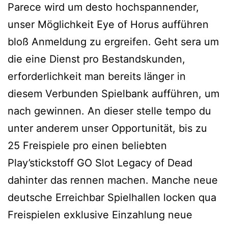
Parece wird um desto hochspannender,
unser Möglichkeit Eye of Horus aufführen
bloß Anmeldung zu ergreifen. Geht sera um
die eine Dienst pro Bestandskunden,
erforderlichkeit man bereits länger in
diesem Verbunden Spielbank aufführen, um
nach gewinnen. An dieser stelle tempo du
unter anderem unser Opportunität, bis zu
25 Freispiele pro einen beliebten
Play’stickstoff GO Slot Legacy of Dead
dahinter das rennen machen. Manche neue
deutsche Erreichbar Spielhallen locken qua
Freispielen exklusive Einzahlung neue