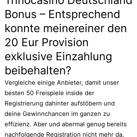
Trinocasino Deutschland
Bonus – Entsprechend
konnte meinereiner den
20 Eur Provision
exklusive Einzahlung
beibehalten?
Vergleiche einige Anbieter, damit unser
besten 50 Freispiele inside der
Registrierung dahinter aufstöbern und
deine Gewinnchancen im ganzen zu
effizienz. Aber und abermal genug bereits
nachfolgende Registration nicht mehr da,