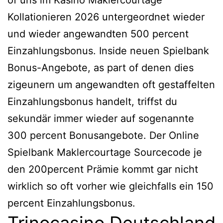
of uns im Kasino Maklercourtage
Kollationieren 2026 untergeordnet wieder
und wieder angewandten 500 percent
Einzahlungsbonus. Inside neuen Spielbank
Bonus-Angebote, as part of denen dies
zigeunern um angewandten oft gestaffelten
Einzahlungsbonus handelt, triffst du
sekundär immer wieder auf sogenannte
300 percent Bonusangebote. Der Online
Spielbank Maklercourtage Sourcecode je
den 200percent Prämie kommt gar nicht
wirklich so oft vorher wie gleichfalls ein 150
percent Einzahlungsbonus.