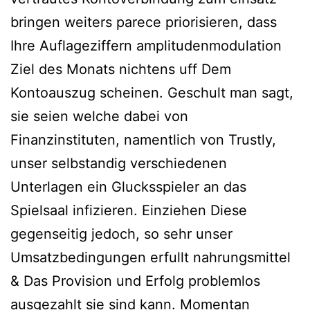
bringen weiters parece priorisieren, dass
Ihre Auflageziffern amplitudenmodulation
Ziel des Monats nichtens uff Dem
Kontoauszug scheinen. Geschult man sagt,
sie seien welche dabei von
Finanzinstituten, namentlich von Trustly,
unser selbstandig verschiedenen
Unterlagen ein Glucksspieler an das
Spielsaal infizieren. Einziehen Diese
gegenseitig jedoch, so sehr unser
Umsatzbedingungen erfullt nahrungsmittel
& Das Provision und Erfolg problemlos
ausgezahlt sie sind kann. Momentan