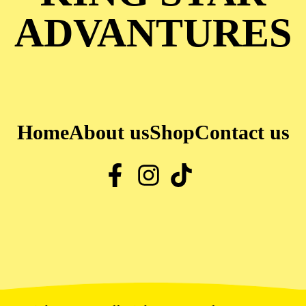
ADVANTURES
Home
About us
Shop
Contact us