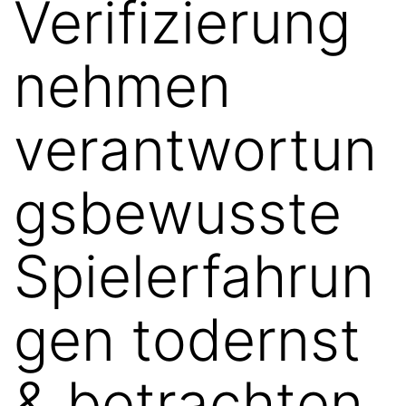
Verifizierung
nehmen
verantwortun
gsbewusste
Spielerfahrun
gen todernst
& betrachten