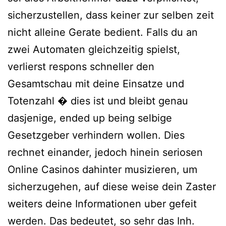
sicherzustellen, dass keiner zur selben zeit
nicht alleine Gerate bedient. Falls du an
zwei Automaten gleichzeitig spielst,
verlierst respons schneller den
Gesamtschau mit deine Einsatze und
Totenzahl � dies ist und bleibt genau
dasjenige, ended up being selbige
Gesetzgeber verhindern wollen. Dies
rechnet einander, jedoch hinein seriosen
Online Casinos dahinter musizieren, um
sicherzugehen, auf diese weise dein Zaster
weiters deine Informationen uber gefeit
werden. Das bedeutet, so sehr das Inh.