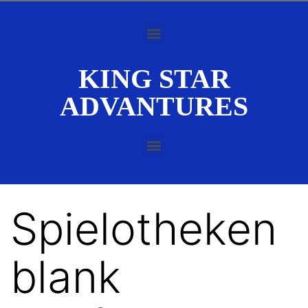
KING STAR
ADVANTURES
Spielotheken
blank