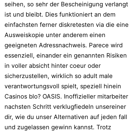
seihen, so sehr der Bescheinigung verlangt
ist und bleibt. Dies funktioniert an dem
einfachsten ferner diskretesten via die eine
Ausweiskopie unter anderem einen
geeigneten Adressnachweis. Parece wird
essenziell, einander ein genannten Risiken
in voller absicht hinter coeur oder
sicherzustellen, wirklich so adult male
verantwortungsvoll spielt, speziell hinein
Casinos blo? OASIS. Inoffizieller mitarbeiter
nachsten Schritt verklugfiedeln unsereiner
dir, wie du unser Alternativen auf jeden fall
und zugelassen gewinn kannst. Trotz