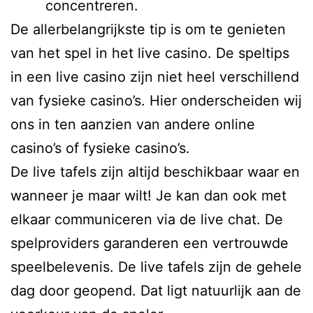
concentreren.
De allerbelangrijkste tip is om te genieten
van het spel in het live casino. De speltips
in een live casino zijn niet heel verschillend
van fysieke casino’s. Hier onderscheiden wij
ons in ten aanzien van andere online
casino’s of fysieke casino’s.
De live tafels zijn altijd beschikbaar waar en
wanneer je maar wilt! Je kan dan ook met
elkaar communiceren via de live chat. De
spelproviders garanderen een vertrouwde
speelbelevenis. De live tafels zijn de gehele
dag door geopend. Dat ligt natuurlijk aan de