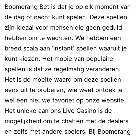
Boomerang Bet is dat je op elk moment van
de dag of nacht kunt spelen. Deze spellen
zijn ideaal voor mensen die geen geduld
hebben om te wachten. We hebben een
breed scala aan ‘Instant’ spellen waaruit je
kunt kiezen. Het mooie van populaire
spellen is dat ze regelmatig veranderen.
Het is de moeite waard om deze spellen
eens uit te proberen, wie weet ontdek je
wel een nieuwe favoriet op onze website.
Het unieke aan ons Live Casino is de
mogelijkheid om te chatten met de dealers
en zelfs met andere spelers. Bij Boomerang