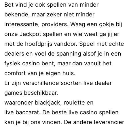
Bet vind je ook spellen van minder
bekende, maar zeker niet minder
interessante, providers. Waag een gokje bij
onze Jackpot spellen en wie weet ga jij er
met de hoofdprijs vandoor. Speel met echte
dealers en voel de spanning alsof je in een
fysiek casino bent, maar dan vanuit het
comfort van je eigen huis.
Er zijn verschillende soorten live dealer
games beschikbaar,
waaronder blackjack, roulette en
live baccarat. De beste live casino spellen
kan je bij ons vinden. De andere leverancier