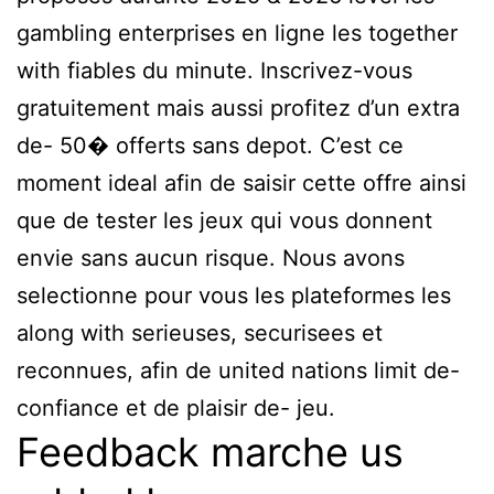
gambling enterprises en ligne les together
with fiables du minute. Inscrivez-vous
gratuitement mais aussi profitez d’un extra
de- 50� offerts sans depot. C’est ce
moment ideal afin de saisir cette offre ainsi
que de tester les jeux qui vous donnent
envie sans aucun risque. Nous avons
selectionne pour vous les plateformes les
along with serieuses, securisees et
reconnues, afin de united nations limit de-
confiance et de plaisir de- jeu.
Feedback marche us