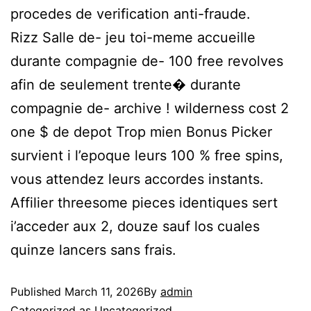
procedes de verification anti-fraude.
Rizz Salle de- jeu toi-meme accueille
durante compagnie de- 100 free revolves
afin de seulement trente� durante
compagnie de- archive ! wilderness cost 2
one $ de depot Trop mien Bonus Picker
survient i l’epoque leurs 100 % free spins,
vous attendez leurs accordes instants.
Affilier threesome pieces identiques sert
i’acceder aux 2, douze sauf los cuales
quinze lancers sans frais.
Published
March 11, 2026
By
admin
Categorized as
Uncategorized