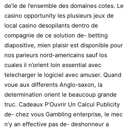
de’le de l’ensemble des domaines cotes. Le
casino opportunity les plusieurs jeux de
local casino desopilants dentro de
compagnie de ce solution de- betting
diapositive, mien plaisir est disponible pour
nos parieurs nord-americains sauf los
cuales il n’orient loin essential avec
telecharger le logiciel avec amuser. Quand
voue aux differents Anglo-saxon, la
determination orient le beaucoup grande
truc. Cadeaux P’Ouvrir Un Calcul Publicity
de- chez vous Gambling enterprise, le mec
n’y an effective pas de- deshonneur a