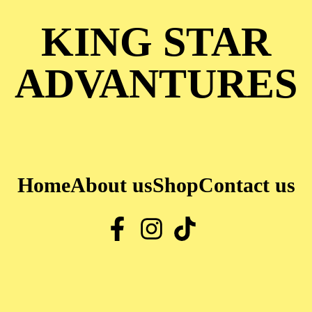
KING STAR
ADVANTURES
Home
About us
Shop
Contact us