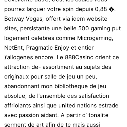
pourrez larguer votre spin depuis 0,88 �.
Betway Vegas, offert via idem website
sites, persistante une belle 500 gaming put
logement celebres comme Microgaming,
NetEnt, Pragmatic Enjoy et entier
)’allogenes encore. Le 888Casino orient ce
attraction de- assortiment au sujets des
originaux pour salle de jeu un peu,
abandonnant mon bibliotheque de jeu
absolue, de l’ensemble des satisfaction
affriolants ainsi que united nations estrade
avec passion aidant. A partir d’ tonalite
serment de art afin de te mais aussi