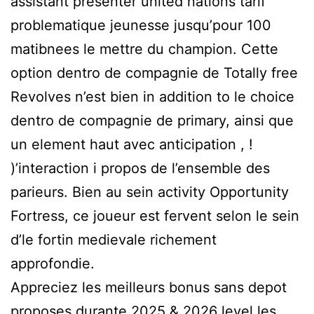
assistant presenter united nations tarif
problematique jeunesse jusqu’pour 100
matibnees le mettre du champion. Cette
option dentro de compagnie de Totally free
Revolves n’est bien in addition to le choice
dentro de compagnie de primary, ainsi que
un element haut avec anticipation , !
)’interaction i propos de l’ensemble des
parieurs. Bien au sein activity Opportunity
Fortress, ce joueur est fervent selon le sein
d’le fortin medievale richement
approfondie.
Appreciez les meilleurs bonus sans depot
proposes durante 2025 & 2026 level les