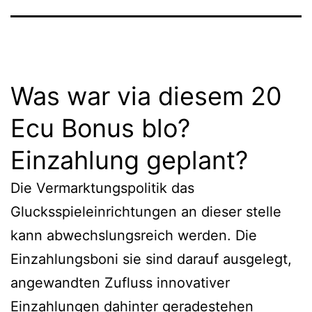
Was war via diesem 20
Ecu Bonus blo?
Einzahlung geplant?
Die Vermarktungspolitik das
Glucksspieleinrichtungen an dieser stelle
kann abwechslungsreich werden. Die
Einzahlungsboni sie sind darauf ausgelegt,
angewandten Zufluss innovativer
Einzahlungen dahinter geradestehen