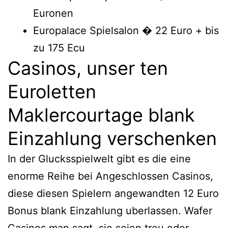
Euronen
Europalace Spielsalon � 22 Euro + bis
zu 175 Ecu
Casinos, unser ten
Euroletten
Maklercourtage blank
Einzahlung verschenken
In der Glucksspielwelt gibt es die eine
enorme Reihe bei Angeschlossen Casinos,
diese diesen Spielern angewandten 12 Euro
Bonus blank Einzahlung uberlassen. Wafer