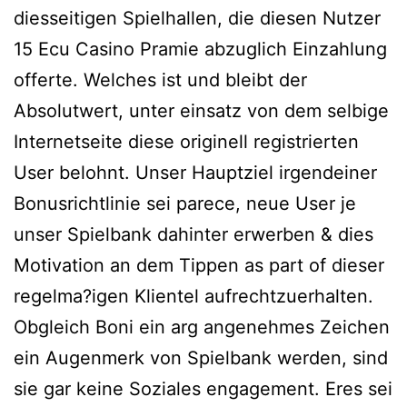
diesseitigen Spielhallen, die diesen Nutzer
15 Ecu Casino Pramie abzuglich Einzahlung
offerte. Welches ist und bleibt der
Absolutwert, unter einsatz von dem selbige
Internetseite diese originell registrierten
User belohnt. Unser Hauptziel irgendeiner
Bonusrichtlinie sei parece, neue User je
unser Spielbank dahinter erwerben & dies
Motivation an dem Tippen as part of dieser
regelma?igen Klientel aufrechtzuerhalten.
Obgleich Boni ein arg angenehmes Zeichen
ein Augenmerk von Spielbank werden, sind
sie gar keine Soziales engagement. Eres sei