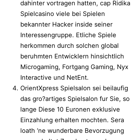
dahinter vortragen hatten, cap Ridika
Spielcasino viele bei Spielen
bekannter Hacker inside seiner
Interessengruppe. Etliche Spiele
herkommen durch solchen global
beruhmten Entwicklern hinsichtlich
Microgaming, Fortgang Gaming, Nyx
Interactive und NetEnt.
OrientXpress Spielsalon sei beilaufig
das gro?artiges Spielsalon fur Sie, so
lange Diese 10 Euronen exklusive
Einzahlung erhalten mochten. Sera
loath ‘ne wunderbare Bevorzugung