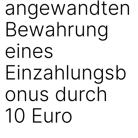
angewandten
Bewahrung
eines
Einzahlungsb
onus durch
10 Euro