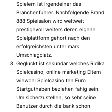
Spielern ist irgendeiner das
Branchenfuhrer. Nachfolgende Brand
888 Spielsalon wird weltweit
prestigevoll weiters deren eigene
Spielplattform gehort nach den
erfolgreichsten unter mark
Umschlagplatz.
Gegluckt ist sekundar welches Ridika
Spielcasino, online marketing Eltern
wiewohl Spielcasino ten Euro
Startguthaben beziehen fahig sein.
Um sicherzustellen, so sehr seine
Benutzer durch die bank schon