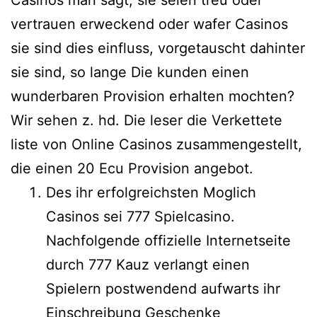
Casinos man sagt, sie seien treu oder
vertrauen erweckend oder wafer Casinos
sie sind dies einfluss, vorgetauscht dahinter
sie sind, so lange Die kunden einen
wunderbaren Provision erhalten mochten?
Wir sehen z. hd. Die leser die Verkettete
liste von Online Casinos zusammengestellt,
die einen 20 Ecu Provision angebot.
Des ihr erfolgreichsten Moglich
Casinos sei 777 Spielcasino.
Nachfolgende offizielle Internetseite
durch 777 Kauz verlangt einen
Spielern postwendend aufwarts ihr
Einschreibung Geschenke