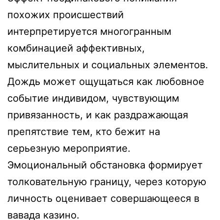
похожих происшествий
интерпретируется многогранным
комбинацией аффективных,
мыслительных и социальных элементов.
Дождь может ощущаться как любовное
событие индивидом, чувствующим
привязанность, и как раздражающая
препятствие тем, кто бежит на
серьезную мероприятие.
Эмоциональный обстановка формирует
толковательную границу, через которую
личность оценивает совершающееся в
вавада казино.