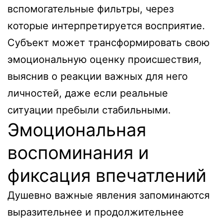
вспомогательные фильтры, через
которые интерпретируется восприятие.
Субъект может трансформировать свою
эмоциональную оценку происшествия,
выяснив о реакции важных для него
личностей, даже если реальные
ситуации пребыли стабильными.
Эмоциональная
воспоминания и
фиксация впечатлений
Душевно важные явления запоминаются
выразительнее и продолжительнее