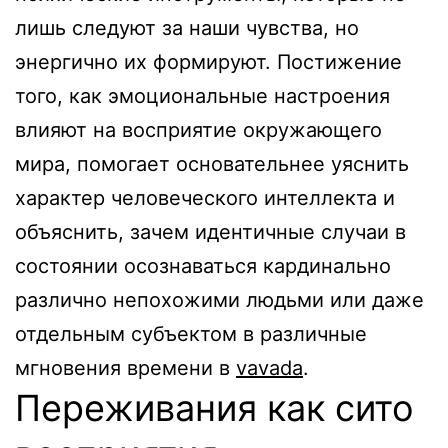
лишь следуют за наши чувства, но
энергично их формируют. Постижение
того, как эмоциональные настроения
влияют на восприятие окружающего
мира, помогает основательнее уяснить
характер человеческого интеллекта и
объяснить, зачем идентичные случаи в
состоянии осознаваться кардинально
различно непохожими людьми или даже
отдельным субъектом в различные
мгновения времени в
vavada
.
Переживания как сито