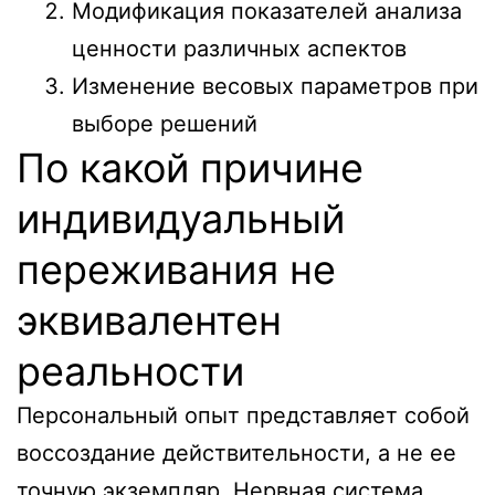
Модификация показателей анализа
ценности различных аспектов
Изменение весовых параметров при
выборе решений
По какой причине
индивидуальный
переживания не
эквивалентен
реальности
Персональный опыт представляет собой
воссоздание действительности, а не ее
точную экземпляр. Нервная система