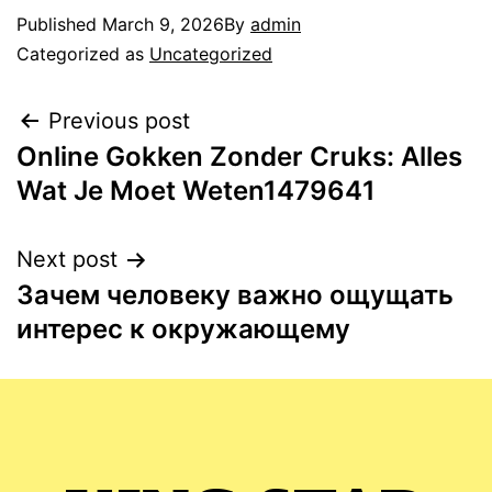
Published
March 9, 2026
By
admin
Categorized as
Uncategorized
Previous post
Online Gokken Zonder Cruks: Alles
Wat Je Moet Weten1479641
Next post
Зачем человеку важно ощущать
интерес к окружающему