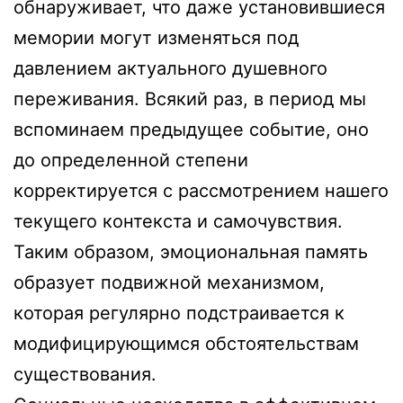
обнаруживает, что даже установившиеся
мемории могут изменяться под
давлением актуального душевного
переживания. Всякий раз, в период мы
вспоминаем предыдущее событие, оно
до определенной степени
корректируется с рассмотрением нашего
текущего контекста и самочувствия.
Таким образом, эмоциональная память
образует подвижной механизмом,
которая регулярно подстраивается к
модифицирующимся обстоятельствам
существования.