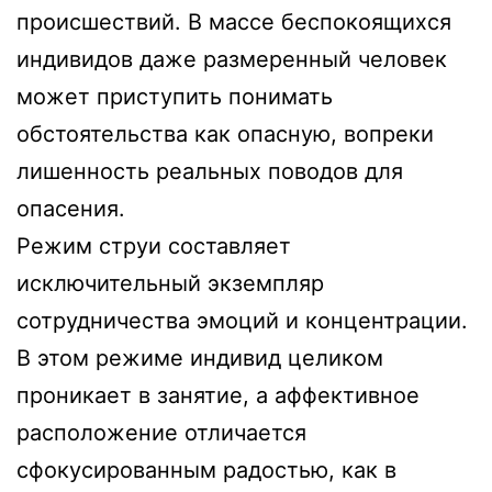
происшествий. В массе беспокоящихся
индивидов даже размеренный человек
может приступить понимать
обстоятельства как опасную, вопреки
лишенность реальных поводов для
опасения.
Режим струи составляет
исключительный экземпляр
сотрудничества эмоций и концентрации.
В этом режиме индивид целиком
проникает в занятие, а аффективное
расположение отличается
сфокусированным радостью, как в