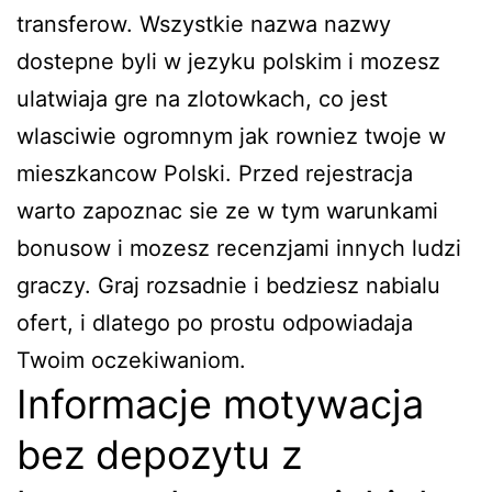
transferow. Wszystkie nazwa nazwy
dostepne byli w jezyku polskim i mozesz
ulatwiaja gre na zlotowkach, co jest
wlasciwie ogromnym jak rowniez twoje w
mieszkancow Polski. Przed rejestracja
warto zapoznac sie ze w tym warunkami
bonusow i mozesz recenzjami innych ludzi
graczy. Graj rozsadnie i bedziesz nabialu
ofert, i dlatego po prostu odpowiadaja
Twoim oczekiwaniom.
Informacje motywacja
bez depozytu z