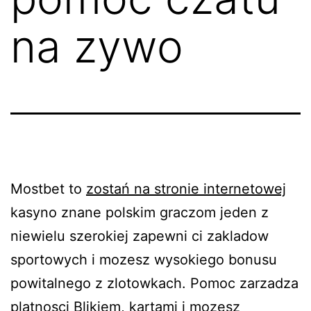
na zywo
Mostbet to
zostań na stronie internetowej
kasyno znane polskim graczom jeden z
niewielu szerokiej zapewni ci zakladow
sportowych i mozesz wysokiego bonusu
powitalnego z zlotowkach. Pomoc zarzadza
platnosci Blikiem, kartami i mozesz