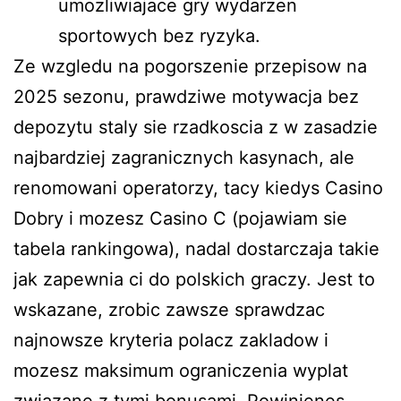
umozliwiajace gry wydarzen
sportowych bez ryzyka.
Ze wzgledu na pogorszenie przepisow na
2025 sezonu, prawdziwe motywacja bez
depozytu staly sie rzadkoscia z w zasadzie
najbardziej zagranicznych kasynach, ale
renomowani operatorzy, tacy kiedys Casino
Dobry i mozesz Casino C (pojawiam sie
tabela rankingowa), nadal dostarczaja takie
jak zapewnia ci do polskich graczy. Jest to
wskazane, zrobic zawsze sprawdzac
najnowsze kryteria polacz zakladow i
mozesz maksimum ograniczenia wyplat