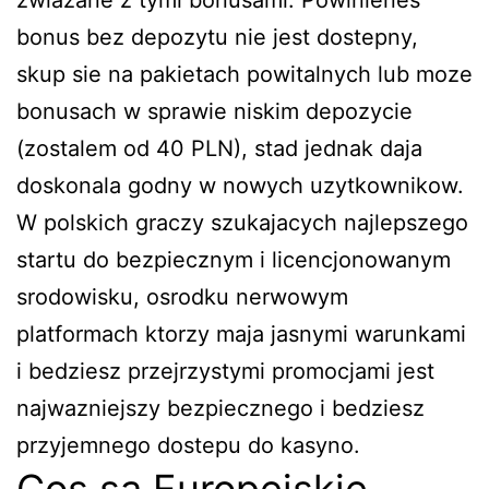
zwiazane z tymi bonusami. Powinienes
bonus bez depozytu nie jest dostepny,
skup sie na pakietach powitalnych lub moze
bonusach w sprawie niskim depozycie
(zostalem od 40 PLN), stad jednak daja
doskonala godny w nowych uzytkownikow.
W polskich graczy szukajacych najlepszego
startu do bezpiecznym i licencjonowanym
srodowisku, osrodku nerwowym
platformach ktorzy maja jasnymi warunkami
i bedziesz przejrzystymi promocjami jest
najwazniejszy bezpiecznego i bedziesz
przyjemnego dostepu do kasyno.