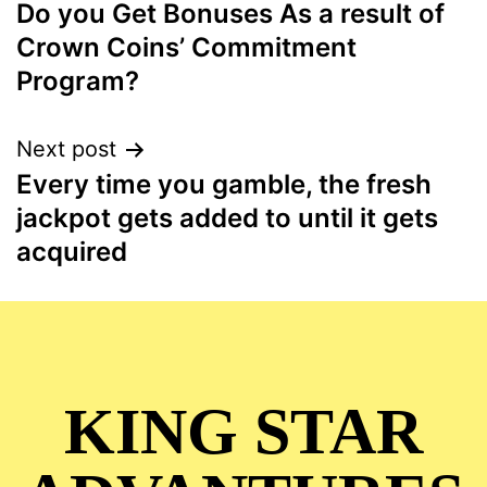
Do you Get Bonuses As a result of
Crown Coins’ Commitment
Program?
Next post
Every time you gamble, the fresh
jackpot gets added to until it gets
acquired
KING STAR