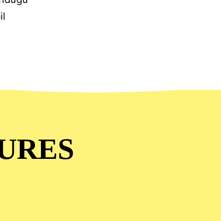
il
TURES